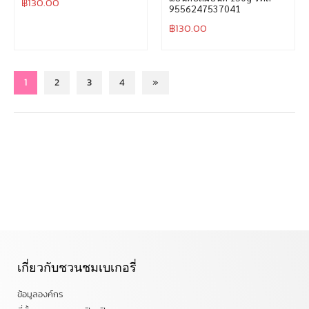
฿
130.00
9556247537041
฿
130.00
1
2
3
4
»
เกี่ยวกับชวนชมเบเกอรี่
ข้อมูลองค์กร