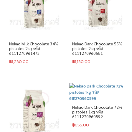
Nekao Milk Chocolate 34%
Nekao Dark Chocolate 55%
pistoles 2kg รหัส
pistoles 2kg รหัส
6111270961473
6111270960551
฿
1,230.00
฿
1,130.00
Nekao Dark Chocolate 72%
pistoles 1kg รหัส
6111270960599
฿
655.00