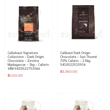
Callebaut Signature
Callbaut Dark Origin
Collection – Dark Origin
Chocolate – Sao Thomé
Chocolate – Zestina
70% Callets – 2.5kg
Madagascar – 1kg – Callets
5410522515916
รหัส 5410522753066
฿
3,360.00
฿
1,120.00