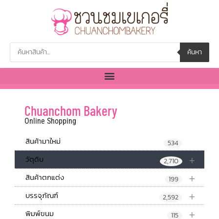
ค้นหา
Chuanchom Bakery
Online Shopping
สินค้ามาใหม่
534
+
วัตุดิบ
2,710
+
สินค้าตกแต่ง
199
+
บรรจุภัณฑ์
2,592
+
พิมพ์ขนม
115