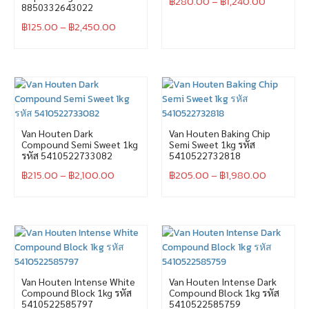
฿
280.00
–
฿
1,240.00
8850332643022
฿
125.00
–
฿
2,450.00
Van Houten Dark
Van Houten Baking Chip
Compound Semi Sweet 1kg
Semi Sweet 1kg รหัส
รหัส 5410522733082
5410522732818
฿
215.00
–
฿
2,100.00
฿
205.00
–
฿
1,980.00
Van Houten Intense White
Van Houten Intense Dark
Compound Block 1kg รหัส
Compound Block 1kg รหัส
5410522585797
5410522585759