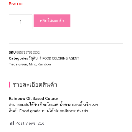
฿
68.00
หยิบใส่ตะกร้า
SKU
8857127812502
Categories
วัตุดิบ
,
สี FOOD COLORING AGENT
Tags
green
,
Mint
,
Rainbow
รายละเอียดสินค้า
Rainbow Oil Based Colour
สามารถผสมได้กับ ช็อกโกแลต น้ำตาล แคนดี้ หรือ เนย
สินค้า Food grade ทานได้ ปลอดภัยหายห่วงค่า
Post Views:
216