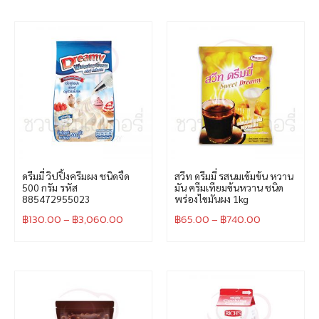
ดรีมมี่ วิปปิ้งครีมผง ชนิดจืด
สวีท ดรีมมี่ รสนมเข้มข้น หวาน
500 กรัม รหัส
มัน ครีมเทียมข้นหวาน ชนิด
885472955023
พร่องไขมันผง 1kg
฿
130.00
–
฿
3,060.00
฿
65.00
–
฿
740.00