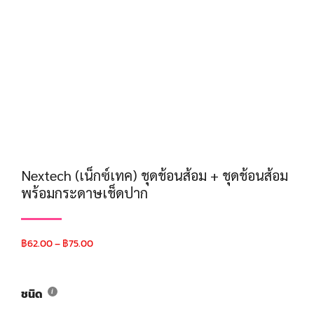
Nextech (เน็กซ์เทค) ชุดช้อนส้อม + ชุดช้อนส้อม
พร้อมกระดาษเช็ดปาก
฿
62.00
–
฿
75.00
ชนิด