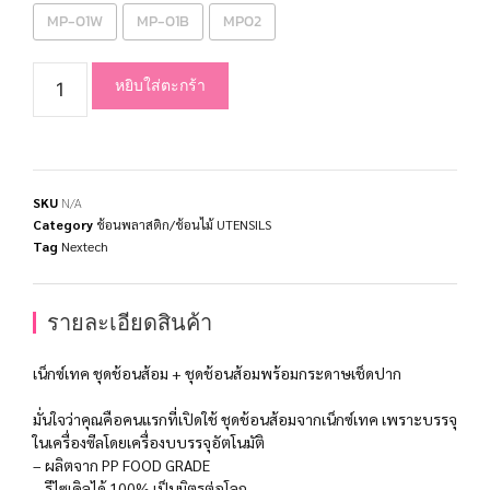
MP-01W
MP-01B
MP02
หยิบใส่ตะกร้า
SKU
N/A
Category
ช้อนพลาสติก/ช้อนไม้ UTENSILS
Tag
Nextech
รายละเอียดสินค้า
เน็กซ์เทค ชุดช้อนส้อม + ชุดช้อนส้อมพร้อมกระดาษเช็ดปาก
มั่นใจว่าคุณคือคนแรกที่เปิดใช้ ชุดช้อนส้อมจากเน็กซ์เทค เพราะบรรจุ
ในเครื่องซีลโดยเครื่องบบรรจุอัตโนมัติ
– ผลิตจาก PP FOOD GRADE
– รีไซเคิลได้ 100% เป็นมิตรต่อโลก