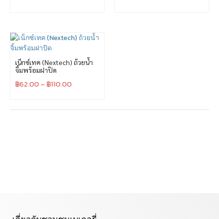
เน็กซ์เทค (Nextech) ถ้วยน้ำ
จิ้มพร้อมฝาปิด
฿
62.00
–
฿
110.00