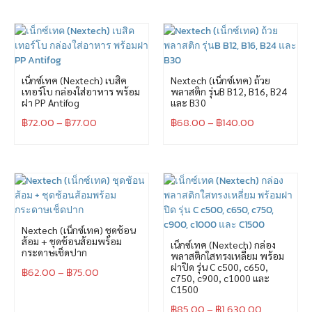
เน็กซ์เทค (Nextech) เบสิค
Nextech (เน็กซ์เทค) ถ้วย
เทอร์โบ กล่องใส่อาหาร พร้อม
พลาสติก รุ่นB B12, B16, B24
ฝา PP Antifog
และ B30
฿
72.00
–
฿
77.00
฿
68.00
–
฿
140.00
Nextech (เน็กซ์เทค) ชุดช้อน
ส้อม + ชุดช้อนส้อมพร้อม
เน็กซ์เทค (Nextech) กล่อง
กระดาษเช็ดปาก
พลาสติกใสทรงเหลี่ยม พร้อม
ฝาปิด รุ่น C c500, c650,
฿
62.00
–
฿
75.00
c750, c900, c1000 และ
C1500
฿
85.00
–
฿
1,630.00