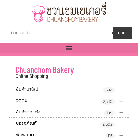
ค้นหา
Chuanchom Bakery
Online Shopping
สินค้ามาใหม่
534
+
วัตุดิบ
2,710
+
สินค้าตกแต่ง
199
+
บรรจุภัณฑ์
2,592
+
พิมพ์ขนม
115