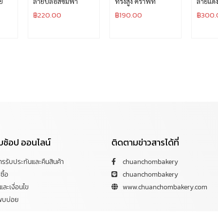
ย
ลายบลอสซั่มฟ้า
ทรงสูง คราฟท์
ลายแดง
฿
220.00
฿
190.00
฿
300.
กับช้อป ออนไลน์
ติดตามข่าวสารได้ที่
การรับประกันและคืนสินค้า
chuanchombakery
ซื้อ
chuanchombakery
ละเงื่อนไข
www.chuanchombakery.com
พบบ่อย