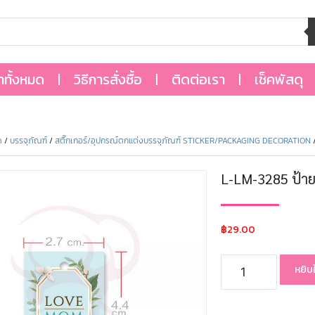
้าทั้งหมด
วิธีการสั่งซื้อ
ติดต่อเรา
เช็คพัสดุ
ด
/
บรรจุภัณฑ์
/
สติ๊กเกอร์/อุปกรณ์ตกแต่งบรรจุภัณฑ์ STICKER/PACKAGING DECORATION
/
L-LM-3285 ป้าย
฿
29.00
หยิบ