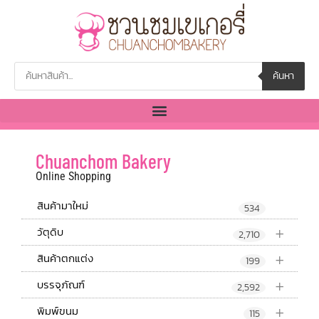
ค้นหา
Chuanchom Bakery
Online Shopping
สินค้ามาใหม่
534
+
วัตุดิบ
2,710
+
สินค้าตกแต่ง
199
+
บรรจุภัณฑ์
2,592
+
พิมพ์ขนม
115