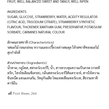
FRUiT, WELL BALANCED SWEET AND TANGY, WELL RiPEN
iNGREDiENTS
SUGAR, GLUCOSE, STRAWBERRY, WATER, ACiDiTY REGULATOR
(CiTRiC ACiD, TRiSODiUM CiTRATE), STRAWBERRY SYNTHETiC
FLAVOUR, THiCKENER XANTHAN GUM, PRESERVATiVE POTASSiUM
SORBATE, CARMiNES NATURAL COLOUR
ลักษณะรสชาติ (Characteristics)
รสผลไม้ กลมกล่อม หวานและเปรี้ยวอย่างสมดุล ให้รสชาติของผลไม้
สุกกำลังดี
ส่วนประกอบ (Ingredients)
น้ำตาล, กลูโคส, สตรอว์เบอร์รี, น้ำ, สารควบคุมความเป็นกรด (กรดซิ
ตริก, ไตรโซเดียมซิเตรต), กลิ่นสตรอว์เบอร์รีสังเคราะห์, สารให้ความ
ข้นหนืด แซนแทนกัม, วัตถุกันเสีย โพแทสเซียมซอร์เบต, สีธรรมชาติ
คาร์มีน
Post Views:
266