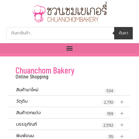
ค้นหา
Chuanchom Bakery
Online Shopping
สินค้ามาใหม่
534
+
วัตุดิบ
2,710
+
สินค้าตกแต่ง
199
+
บรรจุภัณฑ์
2,592
+
พิมพ์ขนม
115