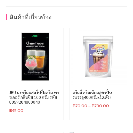
สินค้าที่เกี่ยวข้อง
JBU ผงครีมผสมวิ้ปปิ้งครีม พา
ดรีมมี่ ครีมเทียมสูตรปั่น
วเดอร์ กลิ่นชีส 100 กรัม รหัส
(บรรจุ400กรัมx12:ลัง)
8859284800040
฿
70.00
–
฿
790.00
฿
45.00