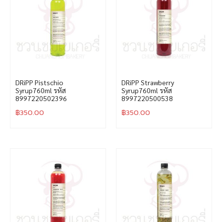
DRiPP Pistschio
DRiPP Strawberry
Syrup760ml รหัส
Syrup760ml รหัส
8997220502396
8997220500538
฿
350.00
฿
350.00