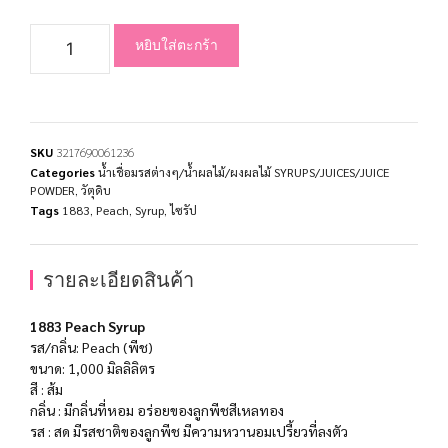
หยิบใส่ตะกร้า
SKU
3217690061236
Categories
น้ำเชื่อมรสต่างๆ/น้ำผลไม้/ผงผลไม้ SYRUPS/JUICES/JUICE
POWDER
,
วัตุดิบ
Tags
1883
,
Peach
,
Syrup
,
ไซรัป
รายละเอียดสินค้า
1883 Peach Syrup
รส/กลิ่น: Peach (พีช)
ขนาด: 1,000 มิลลิลิตร
สี : ส้ม
กลิ่น : มีกลิ่นที่หอม อร่อยของลูกพีชสีเหลทอง
รส : สด มีรสชาติของลูกพีช มีความหวานอมเปรี้ยวที่ลงตัว