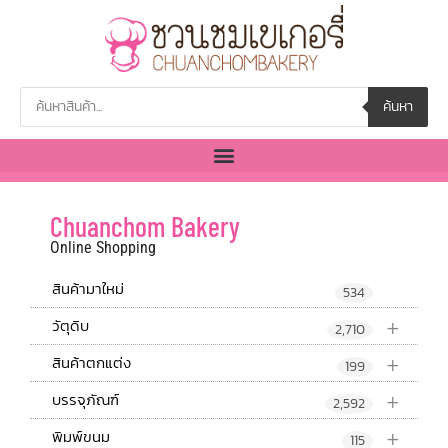
ค้นหา
Chuanchom Bakery
Online Shopping
สินค้ามาใหม่
534
+
วัตุดิบ
2,710
+
สินค้าตกแต่ง
199
+
บรรจุภัณฑ์
2,592
+
พิมพ์ขนม
115