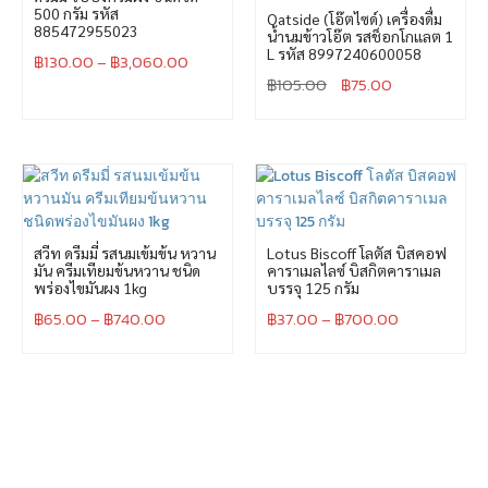
500 กรัม รหัส
Oatside (โอ๊ตไซด์) เครื่องดื่ม
885472955023
น้ำนมข้าวโอ๊ต รสช็อกโกแลต 1
L รหัส 8997240600058
฿
130.00
–
฿
3,060.00
฿
105.00
฿
75.00
สวีท ดรีมมี่ รสนมเข้มข้น หวาน
Lotus Biscoff โลตัส บิสคอฟ
มัน ครีมเทียมข้นหวาน ชนิด
คาราเมลไลซ์ บิสกิตคาราเมล
พร่องไขมันผง 1kg
บรรจุ 125 กรัม
฿
65.00
–
฿
740.00
฿
37.00
–
฿
700.00