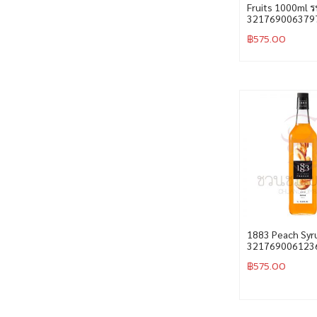
Fruits 1000ml ร
321769006379
฿
575.00
1883 Peach Syr
321769006123
฿
575.00