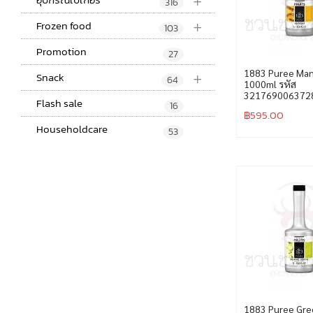
+
316
+
Frozen food
103
Promotion
27
+
1883 Puree Man
Snack
64
1000ml รหัส
321769006372
Flash sale
16
฿
595.00
Householdcare
53
1883 Puree Gre