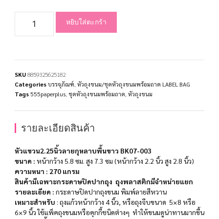
หยิบใส่ตะกร้า
SKU
8859325625182
Categories
บรรจุภัณฑ์
,
หัวถุงขนม/ชุดหัวถุงขนมพร้อมถาด LABEL BAG
Tags
555paperplus
,
ชุดหัวถุงขนมพร้อมถาด
,
หัวถุงขนม
รายละเอียดสินค้า
หัวแขวน2.25นิ้วลายกุหลาบพื้นขาว BK07-003
ขนาด :
หน้ากว้าง 5.8 ซม. สูง 7.3 ซม
(หน้ากว้าง 2.2 นิ้ว สูง 2.8 นิ้ว)
ความหนา
: 270 แกรม
สินค้ามีเฉพาะกระดาษปิดปากถุง ถุงพลาสติกมีจำหน่ายแยก
รายละเอียด :
กระดาษปิดปากถุงขนม พิมพ์ลายสีหวาน
เหมาะสำ​หรับ
​ : ถุงแก้วหน้ากว้าง 4 นิ้ว, หรือถุงจีบขนาด 5×8 หรือ
6×9 นิ้ว ใช้แพ็คถุงขนมหรือคุกกี้ชนิดต่างๆ ทำให้ขนมดูน่าทานมากขึ้น