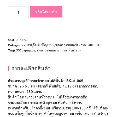
หยิบใส่ตะกร้า
SKU
BK16-069
Categories
บรรจุภัณฑ์
,
หัวถุงขนม/ชุดหัวถุงขนมพร้อมถาด LABEL BAG
Tags
555paperplus
,
ชุดหัวถุงขนมพร้อมถาด
,
หัวถุงขนม
รายละเอียดสินค้า
หัวแขวนถุง5″กระเช้าดอกไม้สีพื้นฟ้า BK16-069
ขนาด :
7 x 6.3 ซม. (ขนาดที่พับแล้ว)
7 x 12.6 (ขนาดกางออก)
ความหนา
: 230 แกรม
สินค้ามีเฉพาะกระดาษหัวถุงขนม ไม่ได้รวมถุงพลาสติก
รายละเอียด :
กระดาษหัวถุงขนม พิมพ์ลายสีหวาน
เหมาะสำ​หรับ​ :
ใส่คุกกี้-ขนม ปริมาณบรรจุ 100-150 กรัม ใช้แพ็คถุง
ขนมหรือคุกกี้ชนิดต่างๆ ทำให้ขนมดูน่าทานมากขึ้น เหมาะสำหรับถุง