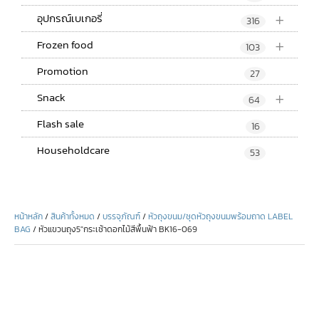
+
อุปกรณ์เบเกอรี่
316
+
Frozen food
103
Promotion
27
+
Snack
64
Flash sale
16
Householdcare
53
หน้าหลัก
/
สินค้าทั้งหมด
/
บรรจุภัณฑ์
/
หัวถุงขนม/ชุดหัวถุงขนมพร้อมถาด LABEL
BAG
/ หัวแขวนถุง5″กระเช้าดอกไม้สีพื้นฟ้า BK16-069