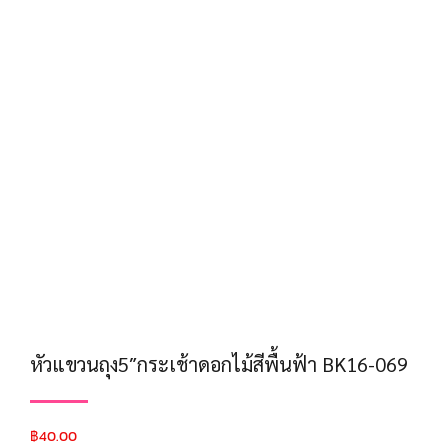
หัวแขวนถุง5″กระเช้าดอกไม้สีพื้นฟ้า BK16-069
฿
40.00