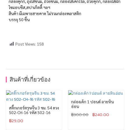
กล่องคุกกี้, ถุงใส่ขนม, ถ้วยขนม, กล่องใส่เค้กโรล, ถ้วยคุกกี้, กล่องใส่ผัก
โขมอบชีส,สปาเก็ตตี้ ฯลฯ
สินค้า มีเฉพาะสายคาด ไม่รวมกล่องพลาสติก
บรรจุ 50 ชิ้น
Post Views:
158
สินค้าที่เกี่ยวข้อง
กล่องเค้ก 1 ปอนด์ ลายหิน
อ่อน
สติ๊กเกอร์ตรุษจีน 3 ซม. 54 ดวง
S02-CH-16 รหัส S02-16
฿
300.00
฿
240.00
฿
29.00