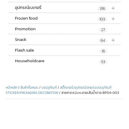
+
อุปกรณ์เบเกอรี่
316
+
Frozen food
103
Promotion
27
+
Snack
64
Flash sale
16
Householdcare
53
หน้าหลัก
/
สินค้าทั้งหมด
/
บรรจุภัณฑ์
/
สติ๊กเกอร์/อุปกรณ์ตกแต่งบรรจุภัณฑ์
STICKER/PACKAGING DECORATION
/ สายคาด4.2cm.ลายเส้นน้ำตาล BP04-003