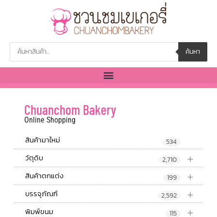
ค้นหา
Chuanchom Bakery
Online Shopping
สินค้ามาใหม่
534
+
วัตุดิบ
2,710
+
สินค้าตกแต่ง
199
+
บรรจุภัณฑ์
2,592
+
พิมพ์ขนม
115