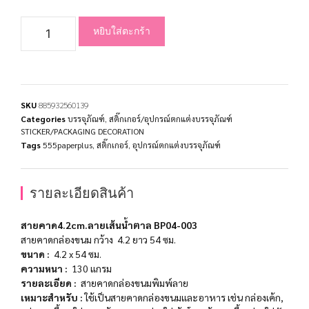
หยิบใส่ตะกร้า
SKU
885932560139
Categories
บรรจุภัณฑ์
,
สติ๊กเกอร์/อุปกรณ์ตกแต่งบรรจุภัณฑ์
STICKER/PACKAGING DECORATION
Tags
555paperplus
,
สติ๊กเกอร์
,
อุปกรณ์ตกแต่งบรรจุภัณฑ์
รายละเอียดสินค้า
สายคาด4.2cm.ลายเส้นน้ำตาล BP04-003
สายคาดกล่องขนม กว้าง 4.2 ยาว 54 ซม.
ขนาด
:
4.2 x 54
ซม
.
ความหนา
:
130
แกรม
รายละเอียด
:
สายคาดกล่องขนมพิมพ์ลาย
เหมาะสำหรับ
:
ใช้เป็นสายคาดกล่องขนมและอาหาร เช่น กล่องเค้ก,