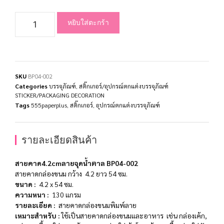
หยิบใส่ตะกร้า
SKU
BP04-002
Categories
บรรจุภัณฑ์
,
สติ๊กเกอร์/อุปกรณ์ตกแต่งบรรจุภัณฑ์
STICKER/PACKAGING DECORATION
Tags
555paperplus
,
สติ๊กเกอร์
,
อุปกรณ์ตกแต่งบรรจุภัณฑ์
รายละเอียดสินค้า
สายคาด4.2cmลายจุดน้ำตาล BP04-002
สายคาดกล่องขนม กว้าง 4.2 ยาว 54 ซม.
ขนาด
:
4.2 x 54
ซม
.
ความหนา
:
130
แกรม
รายละเอียด
:
สายคาดกล่องขนมพิมพ์ลาย
เหมาะสำหรับ
:
ใช้เป็นสายคาดกล่องขนมและอาหาร เช่น กล่องเค้ก,