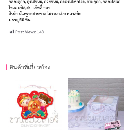
กล่องคุกกี้, ถุงใส่ขนม, ถ้วยขนม, กล่องใส่เค้กโรล, ถ้วยคุกกี้, กล่องใส่ผัก
โขมอบชีส,สปาเก็ตตี้ ฯลฯ
สินค้า มีเฉพาะสายคาด ไม่รวมกล่องพลาสติก
บรรจุ 50 ชิ้น
Post Views:
148
สินค้าที่เกี่ยวข้อง