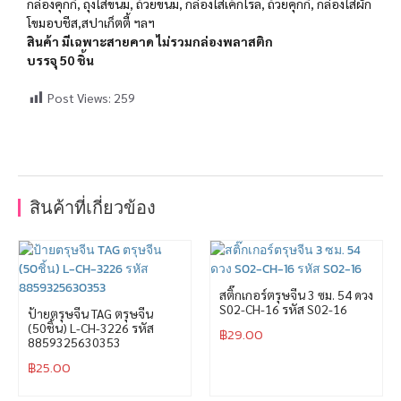
กล่องคุกกี้, ถุงใส่ขนม, ถ้วยขนม, กล่องใส่เค้กโรล, ถ้วยคุกกี้, กล่องใส่ผัก
โขมอบชีส,สปาเก็ตตี้ ฯลฯ
สินค้า มีเฉพาะสายคาด ไม่รวมกล่องพลาสติก
บรรจุ 50 ชิ้น
Post Views:
259
สินค้าที่เกี่ยวข้อง
สติ๊กเกอร์ตรุษจีน 3 ซม. 54 ดวง
S02-CH-16 รหัส S02-16
ป้ายตรุษจีน TAG ตรุษจีน
(50ชิ้น) L-CH-3226 รหัส
฿
29.00
8859325630353
฿
25.00