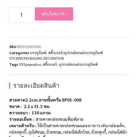
หยิบใส่ตะกร้า
SKU
8859325600080
Categories
บรรจุภัณฑ์
,
สติ๊กเกอร์/อุปกรณ์ตกแต่งบรรจุภัณฑ์
STICKER/PACKAGING DECORATION
Tags
555paperplus
,
สติ๊กเกอร์
,
อุปกรณ์ตกแต่งบรรจุภัณฑ์
รายละเอียดสินค้า
สายคาด2.2cm.ลายพื้นครีม BP01-008
ขนาด
:
2.2 x 31.3
ซม
.
ความหนา
:
130
แกรม
รายละเอียด
:
สายคาดกล่องขนมพิมพ์ลาย
เหมาะสำหรับ
:
ใช้เป็นสายคาดกล่องขนมและอาหาร เช่น กล่องเค้ก,
กล่องคุกกี้, ถุงใส่ขนม, ถ้วยขนม, กล่องใส่เค้กโรล, ถ้วยคุกกี้, กล่องใส่ผัก