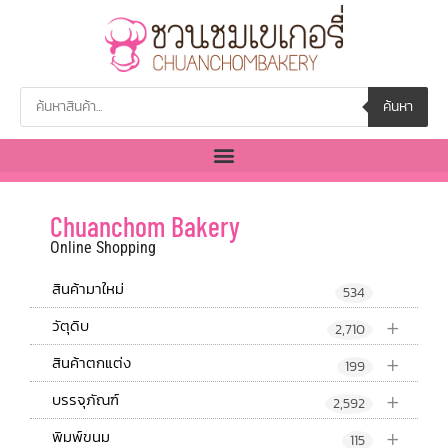
ค้นหา
Chuanchom Bakery
Online Shopping
สินค้ามาใหม่
534
+
วัตุดิบ
2,710
+
สินค้าตกแต่ง
199
+
บรรจุภัณฑ์
2,592
+
พิมพ์ขนม
115