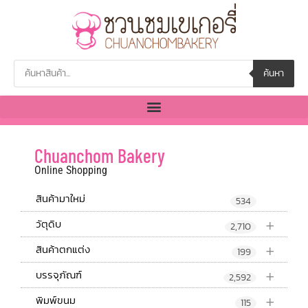
ค้นหา
Chuanchom Bakery
Online Shopping
สินค้ามาใหม่
534
+
วัตุดิบ
2,710
+
สินค้าตกแต่ง
199
+
บรรจุภัณฑ์
2,592
+
พิมพ์ขนม
115