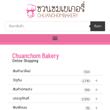
ค้นหา
Chuanchom Bakery
Online Shopping
สินค้ามาใหม่
534
+
วัตุดิบ
2,710
+
สินค้าตกแต่ง
199
+
บรรจุภัณฑ์
2,592
+
พิมพ์ขนม
115