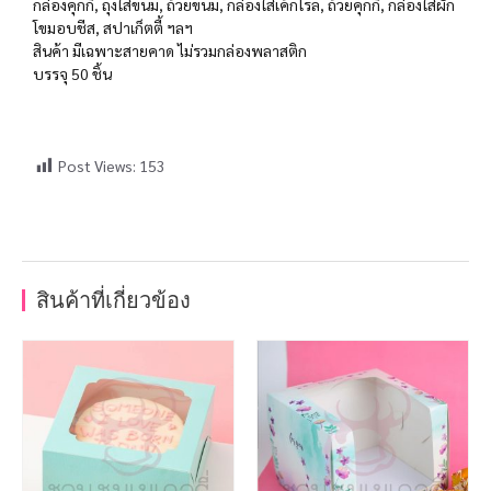
กล่องคุกกี้, ถุงใส่ขนม, ถ้วยขนม, กล่องใส่เค้กโรล, ถ้วยคุกกี้, กล่องใส่ผัก
โขมอบชีส, สปาเก็ตตี้ ฯลฯ
สินค้า มีเฉพาะสายคาด ไม่รวมกล่องพลาสติก
บรรจุ 50 ชิ้น
Post Views:
153
สินค้าที่เกี่ยวข้อง