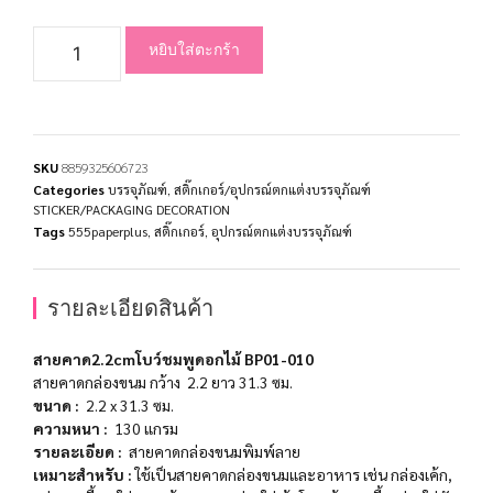
หยิบใส่ตะกร้า
SKU
8859325606723
Categories
บรรจุภัณฑ์
,
สติ๊กเกอร์/อุปกรณ์ตกแต่งบรรจุภัณฑ์
STICKER/PACKAGING DECORATION
Tags
555paperplus
,
สติ๊กเกอร์
,
อุปกรณ์ตกแต่งบรรจุภัณฑ์
รายละเอียดสินค้า
สายคาด2.2cmโบว์ชมพูดอกไม้ BP01-010
สายคาดกล่องขนม กว้าง 2.2 ยาว 31.3 ซม.
ขนาด
:
2.2 x 31.3
ซม
.
ความหนา
:
130
แกรม
รายละเอียด
:
สายคาดกล่องขนมพิมพ์ลาย
เหมาะสำหรับ
:
ใช้เป็นสายคาดกล่องขนมและอาหาร เช่น กล่องเค้ก,