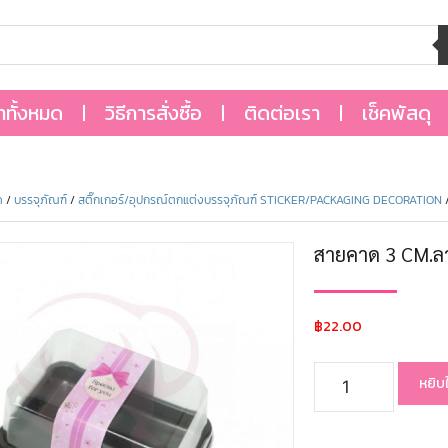
้าทั้งหมด
วิธีการสั่งซื้อ
ติดต่อเรา
เช็คพัสดุ
ด
/
บรรจุภัณฑ์
/
สติ๊กเกอร์/อุปกรณ์ตกแต่งบรรจุภัณฑ์ STICKER/PACKAGING DECORATION
/
สายคาด 3 CM.ล
฿
22.00
หยิบ