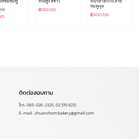
สซั่มชมพู
ทรงสูง สีขาว
หน้าต่างกว้าง ลาย
ชมพูจุด
00
฿
180.00
฿
300.00
00
ติดต่อสอบถาม
โทร. 065-526-2325, 02 519 8212
E-mail : chuanchom.bakery@gmail.com