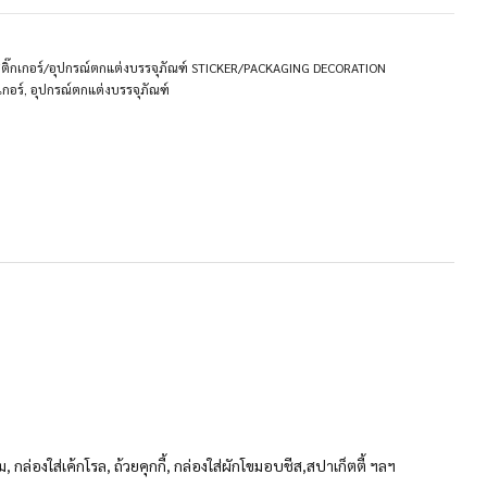
ติ๊กเกอร์/อุปกรณ์ตกแต่งบรรจุภัณฑ์ STICKER/PACKAGING DECORATION
เกอร์
,
อุปกรณ์ตกแต่งบรรจุภัณฑ์
 กล่องใส่เค้กโรล, ถ้วยคุกกี้, กล่องใส่ผักโขมอบชีส,สปาเก็ตตี้ ฯลฯ