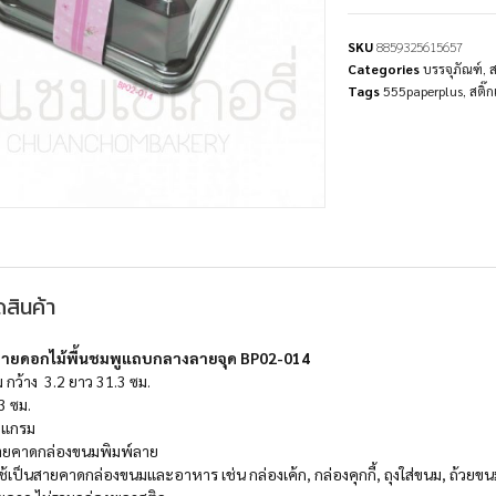
SKU
8859325615657
Categories
บรรจุภัณฑ์
,
ส
Tags
555paperplus
,
สติ๊ก
สินค้า
ายดอกไม้พื้นชมพูแถบกลางลายจุด BP02-014
กว้าง 3.2 ยาว 31.3 ซม.
.3
ซม
.
0
แกรม
ายคาดกล่องขนมพิมพ์ลาย
ช้เป็นสายคาดกล่องขนมและอาหาร เช่น กล่องเค้ก, กล่องคุกกี้, ถุงใส่ขนม, ถ้วยขนม,