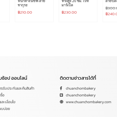
หน้าต่างวีเชฟ ลาย
ทรงสูง 20 ซม. ไวท์
ลายบลอ
ซากุระ
มาร์เบิล
฿
300.
฿
210.00
฿
230.00
฿
240.
กับช้อป ออนไลน์
ติดตามข่าวสารได้ที่
การรับประกันและคืนสินค้า
chuanchombakery
ซื้อ
chuanchombakery
ละเงื่อนไข
www.chuanchombakery.com
พบบ่อย