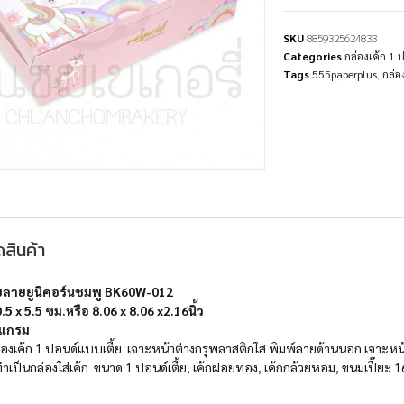
SKU
8859325624833
Categories
กล่องเค้ก 1 
Tags
555paperplus
,
กล่อ
สินค้า
้ยลายยูนิคอร์นชมพู BK60W-012
0.5 x 5.5
ซม
.หรือ
8.06 x 8.06 x2.16นิ้ว
 แกรม
่องเค้ก 1 ปอนด์แบบเตี้ย ​เจาะหน้าต่างกรุพลาสติกใส
พิมพ์ลายด้านนอก
เจาะหน
ำเป็นกล่องใส่เค้ก ขนาด 1 ปอนด์เตี้ย, เค้กฝอยทอง, เค้กกล้วยหอม, ขนมเปี๊ยะ 16