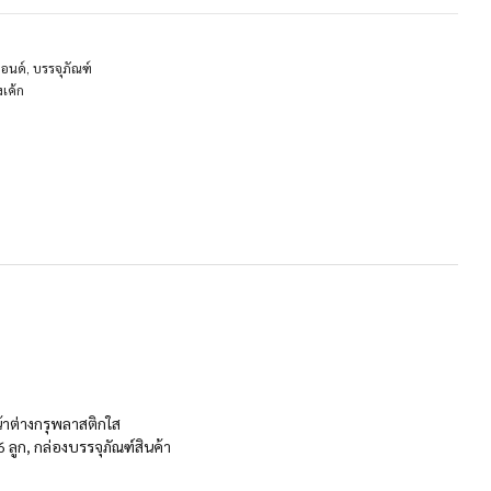
ปอนด์
,
บรรจุภัณฑ์
งเค้ก
้าต่างกรุพลาสติกใส
 ลูก, กล่องบรรจุภัณฑ์สินค้า