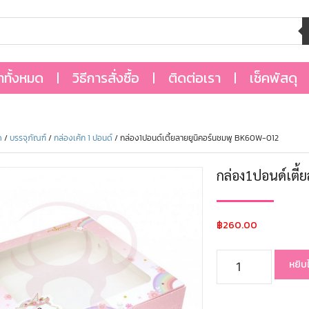
้าทั้งหมด
วิธีการสั่งซื้อ
ติดต่อเรา
เช็คพัสดุ
ด
/
บรรจุภัณฑ์
/
กล่องเค้ก 1 ปอนด์
/ กล่อง1ปอนด์เตี้ยลายยูนิคอร์นชมพู BK60W-012
กล่อง1ปอนด์เตี
฿
260.00
หยิบ