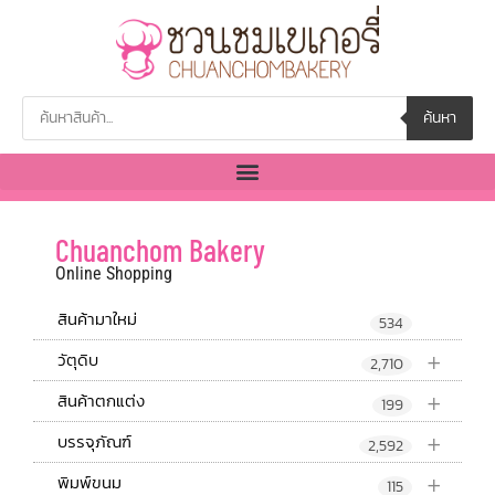
ค้นหา
Chuanchom Bakery
Online Shopping
สินค้ามาใหม่
534
+
วัตุดิบ
2,710
+
สินค้าตกแต่ง
199
+
บรรจุภัณฑ์
2,592
+
พิมพ์ขนม
115