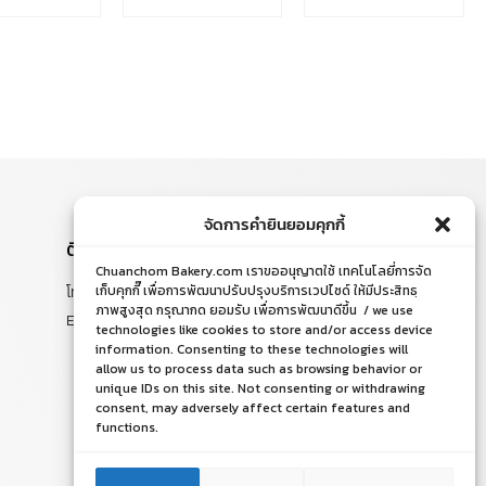
จัดการคำยินยอมคุกกี้
ติดต่อสอบถาม
Chuanchom Bakery.com เราขออนุญาตใช้ เทคโนโลยี่การจัด
โทร. 065-526-2325, 02 519 8212
เก็บคุกกี๊ เพื่อการพัฒนาปรับปรุงบริการเวปไซด์ ให้มีประสิทธฺ
ภาพสูงสุด กรุณากด ยอมรับ เพื่อการพัฒนาดีขึ้น / we use
E-mail : chuanchom.bakery@gmail.com
technologies like cookies to store and/or access device
information. Consenting to these technologies will
allow us to process data such as browsing behavior or
unique IDs on this site. Not consenting or withdrawing
consent, may adversely affect certain features and
functions.