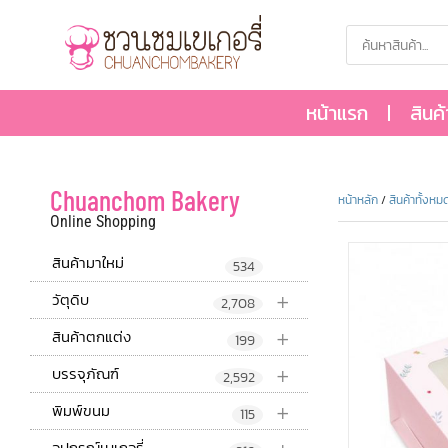
หน้าแรก
สินค
Chuanchom Bakery
หน้าหลัก
/
สินค้าทั้งหม
Online Shopping
สินค้ามาใหม่
534
+
วัตุดิบ
2,708
+
สินค้าตกแต่ง
199
+
บรรจุภัณฑ์
2,592
+
พิมพ์ขนม
115
อุปกรณ์เบเกอรี่