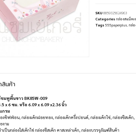
SKU
8859325624963
Categories
กล่องสแน็ค
Tags
555paperplus
,
กล่อ
สินค้า
้ชมพูพื้นขาว BK85W-009
.5 x 6 ซม. หรือ 6.09 x 6.09 x2.36 นิ้ว
 แกรม
องชิฟฟ่อน, กล่องเค้กฝอยทอง, กล่องเค้กครึ่งปอนด์, กล่องเค้กไข่, กล่องชีสเค้ก,
วยงาม
ำเป็นกล่องใส่เค้กไข่ กล่องชีสเค้ก คาสเทล่าเค้ก, กล่องบรรจุภัณฑ์สินค้า