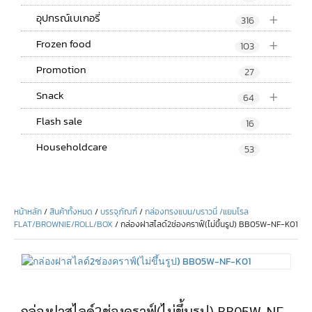
+
อุปกรณ์เบเกอรี่
316
+
Frozen food
103
Promotion
27
+
Snack
64
Flash sale
16
Householdcare
53
หน้าหลัก
/
สินค้าทั้งหมด
/
บรรจุภัณฑ์
/
กล่องทรงแบน/บราวนี่ /แยมโรล
FLAT/BROWNIE/ROLL/BOX
/ กล่องฝาสไลด์2ช่องคราฟ์(ไม่ขึ้นรูป) BB05W-NF-K01
กล่องฝาสไลด์2ช่องคราฟ์(ไม่ขึ้นรูป) BB05W-NF-