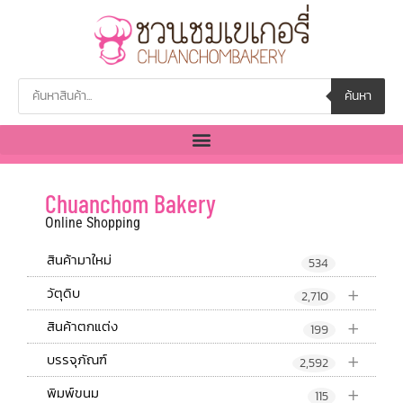
ค้นหา
Chuanchom Bakery
Online Shopping
สินค้ามาใหม่
534
+
วัตุดิบ
2,710
+
สินค้าตกแต่ง
199
+
บรรจุภัณฑ์
2,592
+
พิมพ์ขนม
115