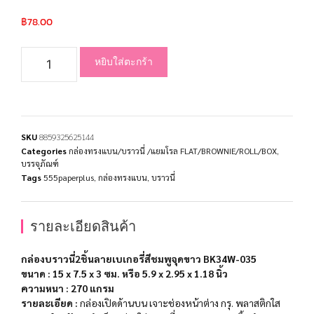
฿
78.00
หยิบใส่ตะกร้า
SKU
8859325625144
Categories
กล่องทรงแบน/บราวนี่ /แยมโรล FLAT/BROWNIE/ROLL/BOX
,
บรรจุภัณฑ์
Tags
555paperplus
,
กล่องทรงแบน
,
บราวนี่
รายละเอียดสินค้า
กล่องบราวนี่2ชิ้นลายเบเกอรี่สีชมพูจุดขาว BK34W-035
ขนาด : 15 x 7.5 x 3 ซม. หรือ 5.9 x 2.95 x 1.18 นิ้ว
ความหนา
: 270 แกรม
รายละเอียด :
กล่องเปิดด้านบน เจาะช่องหน้าต่าง กรุ. พลาสติกใส