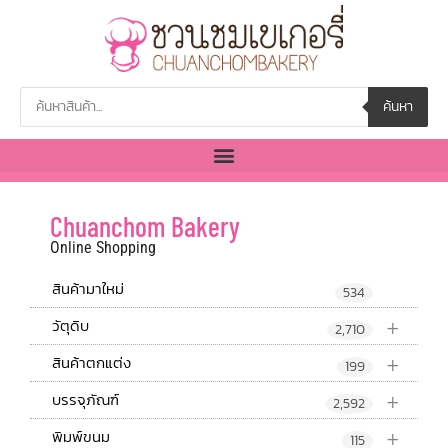
ค้นหา
Chuanchom Bakery
Online Shopping
สินค้ามาใหม่
534
+
วัตุดิบ
2,710
+
สินค้าตกแต่ง
199
+
บรรจุภัณฑ์
2,592
+
พิมพ์ขนม
115