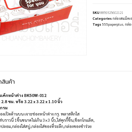
SKU
8859325602121
Categories
กล่องสแน็ค
Tags
555paperplus
,
กล่อ
สินค้า
้นเค้กหน้าต่าง BK50W-012
2.8 ซม. หรือ 3.22 x 3.22 x 1.10 นิ้ว
แกรม
องเปิดด้านบน เจาะช่องหน้าต่าง กรุ. พลาสติกใส
ส่บราวนี่ 1ชิ้นขนาดไม่เกิน 3×3 นิ้ว,ใส่คุกกี้ชิ้น,ช็อกโกแล็ต,
็บปลอม,กล่องใส่สบู่,กล่องใส่ของที่ระลึก,กล่องของชำร่วย