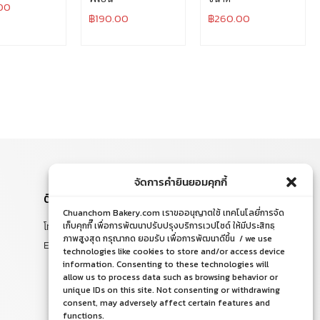
00
฿
190.00
฿
260.00
จัดการคำยินยอมคุกกี้
ติดต่อสอบถาม
Chuanchom Bakery.com เราขออนุญาตใช้ เทคโนโลยี่การจัด
โทร. 065-526-2325, 02 519 8212
เก็บคุกกี๊ เพื่อการพัฒนาปรับปรุงบริการเวปไซด์ ให้มีประสิทธฺ
ภาพสูงสุด กรุณากด ยอมรับ เพื่อการพัฒนาดีขึ้น / we use
E-mail : chuanchom.bakery@gmail.com
technologies like cookies to store and/or access device
information. Consenting to these technologies will
allow us to process data such as browsing behavior or
unique IDs on this site. Not consenting or withdrawing
consent, may adversely affect certain features and
functions.