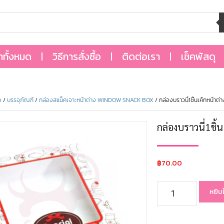
้าทั้งหมด
วิธีการสั่งซื้อ
ติดต่อเรา
เช็คพัสดุ
ด
/
บรรจุภัณฑ์
/
กล่องสแน็คเจาะหน้าต่าง WINDOW SNACK BOX
/ กล่องบราวนี่1ชิ้นเค้กหน้า
กล่องบราวนี่1ชิ
฿
70.00
หยิบ