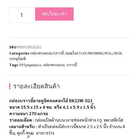
หยิบใส่ตะกร้า
SKU
8859325620262
Categories
กล่องทรงแบน/บราวนี่ /แยมโรล FLAT/BROWNIE/ROLL/BOX
,
บรรจุภัณฑ์
Tags
555paperplus
,
กล่องทรงแบน
,
บราวนี่
รายละเอียดสินค้า
กล่องบราวนี่ลายยูนิคอนดอกไม้ BK22W-023
ขนาด 15.5 x 15 x 4 ซม. หรือ 6.1 x 5.9 x 1.5 นิ้ว
ความหนา 270 แกรม
รายละเอียด :
กล่องเปิดด้านบน เจาะช่องหน้าต่าง กรุ. พลาสติกใส
เหมาะสำหรับ :
ทำเป็นกล่องใส่บราวนี่ขนาด 2.5 x 2.5 นิ้ว จำนวน 4
ชิ้น, คุกกี้-ขนม อาหารว่าง