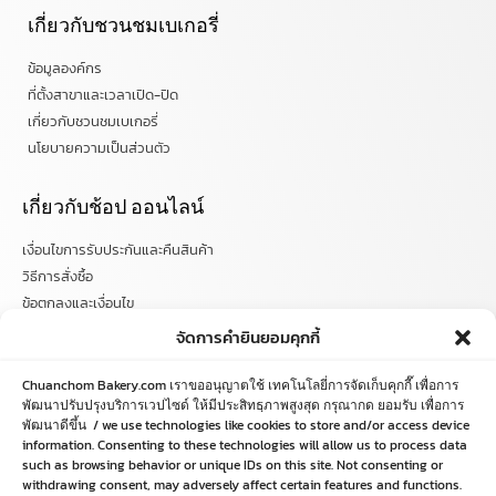
เกี่ยวกับชวนชมเบเกอรี่
ข้อมูลองค์กร
ที่ตั้งสาขาและเวลาเปิด-ปิด
เกี่ยวกับชวนชมเบเกอรี่
นโยบายความเป็นส่วนตัว
เกี่ยวกับช้อป ออนไลน์
เงื่อนไขการรับประกันและคืนสินค้า
วิธีการสั่งซื้อ
ข้อตกลงและเงื่อนไข
คำถามที่พบบ่อย
จัดการคำยินยอมคุกกี้
ติดตามข่าวสารได้ที่
Chuanchom Bakery.com เราขออนุญาตใช้ เทคโนโลยี่การจัดเก็บคุกกี๊ เพื่อการ
พัฒนาปรับปรุงบริการเวปไซด์ ให้มีประสิทธฺภาพสูงสุด กรุณากด ยอมรับ เพื่อการ
พัฒนาดีขึ้น / we use technologies like cookies to store and/or access device
chuanchombakery
information. Consenting to these technologies will allow us to process data
chuanchombakery
such as browsing behavior or unique IDs on this site. Not consenting or
www.chuanchombakery.com
withdrawing consent, may adversely affect certain features and functions.