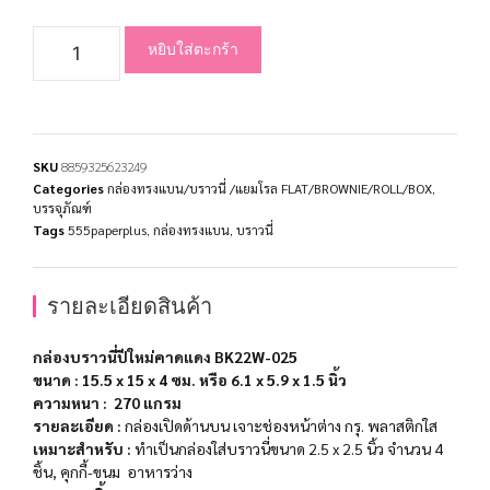
หยิบใส่ตะกร้า
SKU
8859325623249
Categories
กล่องทรงแบน/บราวนี่ /แยมโรล FLAT/BROWNIE/ROLL/BOX
,
บรรจุภัณฑ์
Tags
555paperplus
,
กล่องทรงแบน
,
บราวนี่
รายละเอียดสินค้า
กล่องบราวนี่ปีใหม่คาดแดง BK22W-025
ขนาด
: 15.5 x 15 x 4 ซม. หรือ 6.1 x 5.9 x 1.5 นิ้ว
ความหนา
: 270 แกรม
รายละเอียด :
กล่องเปิดด้านบน เจาะช่องหน้าต่าง กรุ. พลาสติกใส
เหมาะสำหรับ :
ทำเป็นกล่องใส่บราวนี่ขนาด 2.5 x 2.5 นิ้ว จำนวน 4
ชิ้น, คุกกี้-ขนม อาหารว่าง