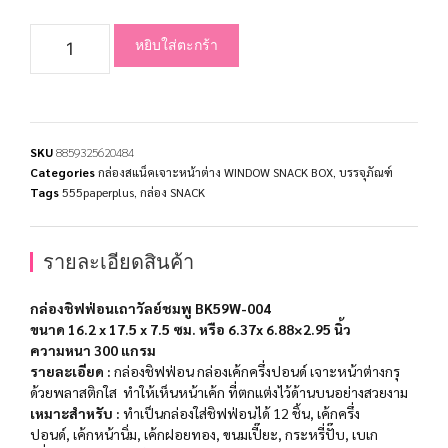
หยิบใส่ตะกร้า
SKU
8859325620484
Categories
กล่องสแน็คเจาะหน้าต่าง WINDOW SNACK BOX
,
บรรจุภัณฑ์
Tags
555paperplus
,
กล่อง SNACK
รายละเอียดสินค้า
กล่องชิฟฟ่อนเถาวัลย์ชมพู BK59W-004
ขนาด 16.2 x 17.5 x 7.5 ซม. หรือ 6.37x 6.88×2.95 นิ้ว
ความหนา 300 แกรม
รายละเอียด :
กล่องชิฟฟ่อน กล่องเค้กครึ่งปอนด์ เจาะหน้าต่างกรุ
ด้วยพลาสติกใส ทำให้เห็นหน้าเค้ก ที่ตกแต่งไว้ด้านบนอย่างสวยงาม
เหมาะสำหรับ :
ทำเป็นกล่องใส่ชิฟฟ่อนได้ 12 ชิ้น, เค้กครึ่ง
ปอนด์, เค้กหน้านิ่ม, เค้กฝอยทอง, ขนมเปี๊ยะ, กระหรี่ปั๊บ, เบเก