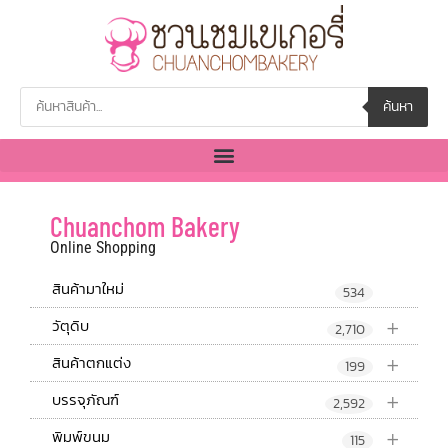
ค้นหา
Chuanchom Bakery
Online Shopping
สินค้ามาใหม่
534
+
วัตุดิบ
2,710
+
สินค้าตกแต่ง
199
+
บรรจุภัณฑ์
2,592
+
พิมพ์ขนม
115