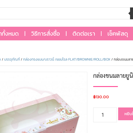
้าทั้งหมด
วิธีการสั่งซื้อ
ติดต่อเรา
เช็คพัสดุ
ด
/
บรรจุภัณฑ์
/
กล่องทรงแบน/บราวนี่ /แยมโรล FLAT/BROWNIE/ROLL/BOX
/ กล่องขนมลา
กล่องขนมลายยู
฿
130.00
หยิบ