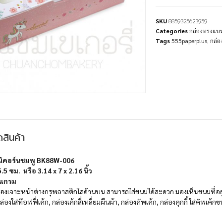
SKU
8859325623959
Categories
กล่องทรงแบ
Tags
555paperplus
,
กล่
สินค้า
นิคอร์นชมพู BK88W-006
5.5
ซม
. หรือ 3.14
x 7 x 2.16 นิ้ว
 แกรม
องเจาะหน้าต่างกรุพลาสติกใสด้านบน สามารถใส่ขนมได้สะดวก มองเห็นขนมที่อยู่ด
 กล่องใส่ท๊อฟฟี่เค้ก, กล่องเค้กสี่เหลี่ยมผืนผ้า, กล่องคัพเค้ก, กล่องคุกกี้ ใส่คัพเค้