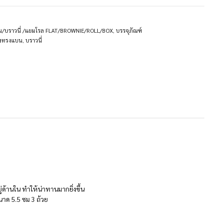
น/บราวนี่ /แยมโรล FLAT/BROWNIE/ROLL/BOX
,
บรรจุภัณฑ์
องทรงแบน
,
บราวนี่
้านใน ทำให้น่าทานมากยิ่งขึ้น
กขนาด 5.5 ซม 3 ถ้วย