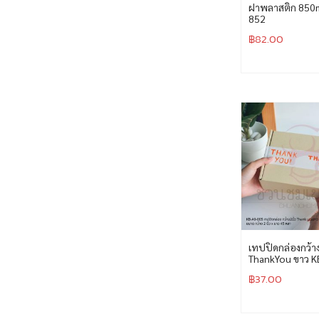
ฝาพลาสติก 850m
852
฿
82.00
เทปปิดกล่องกว้าง 
ThankYou ขาว K
฿
37.00