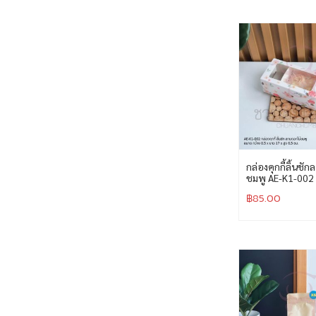
กล่องคุกกี้ลิ้นชั
ชมพู AE-K1-002
฿
85.00