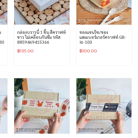
น
กล่องบราวนี่ 1 ชิ้น สีคราฟท์
ซองแซนวิช/ซอง
-
ขาว ไม่เคลือบกันซึม รหัส
แฮมเบอร์เกอร์คราฟท์ GB-
80
8859469415366
I6-100
฿
135.00
฿
100.00