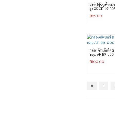
ถุงซิปขุ่นหูหิ้วข
สูง XS GD-J9-00
฿
85.00
กล่องคัพเค้กใส 2 
หลุม AF-B9-000
฿
100.00
«
1