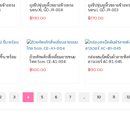
ยายข้างทรง
ถุงซิปขุ่นหูหิ้วขยายข้างทรง
ถุงซิปขุ่นหูหิ้วขยายข้างท
5
นอน XL GD-J9-004
นอน L GD-J9-003
฿
190.00
฿
170.00
ชิ้น พร้อม
ถ้วยคัพเค้กสี่เหลี่ยมลายขนม
กล่องสแน็คผืนผ้าลายพิง
ไทย 5cm. CE-A1-004
ลาวเวอร์ AC-B1-045
฿
100.00
฿
90.00
2
3
4
5
6
7
…
10
11
12