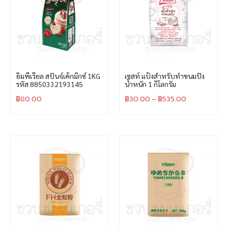
อิมพีเรียล สปันจ์เค้กมิกซ์ 1KG
เซสท์ แป้งสำหรับทำขนมปัง
รหัส 8850332193145
น้ำหนัก 1 กิโลกรัม
฿
80.00
฿
30.00
–
฿
535.00