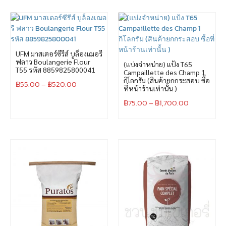
UFM มาสเตอร์ซีรีส์ บูล็องเฌอรี
ฟลาว Boulangerie Flour
(แบ่งจำหน่าย) แป้ง T65
T55 รหัส 8859825800041
Campaillette des Champ 1
กิโลกรัม (สินค้ายกกระสอบ ซื้อ
฿
55.00
–
฿
520.00
ที่หน้าร้านเท่านั้น )
฿
75.00
–
฿
1,700.00