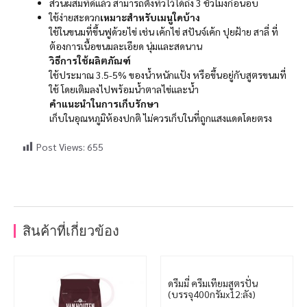
ส่วนผสมที่ดีแล้ว สามารถตั้งทิ้วไว้ได้ถึง 3 ชั่วโมงก่อนอบ
ใช้ง่ายสะดวก
เหมาะสำหรับเมนูใดบ้าง
ใช้ในขนมที่ขึ้นฟูด้วยไข่ เช่น เค้กไข่ สปันจ์เค้ก ปุยฝ้าย สาลี่ ที่
ต้องการเนื้อขนมละเอียด นุ่มและสดนาน
วิธีการใช้ผลิตภัณฑ์
ใช้ประมาณ 3.5-5% ของน้ำหนักแป้ง หรือขึ้นอยู่กับสูตรขนมที่
ใช้ โดยเติมลงไปพร้อมน้ำตาลไข่และน้ำ
คำแนะนำในการเก็บรักษา
เก็บในอุณหภูมิห้องปกติ ไม่ควรเก็บในที่ถูกแสงแดดโดยตรง
Post Views:
655
สินค้าที่เกี่ยวข้อง
ดรีมมี่ ครีมเทียมสูตรปั่น
(บรรจุ400กรัมx12:ลัง)