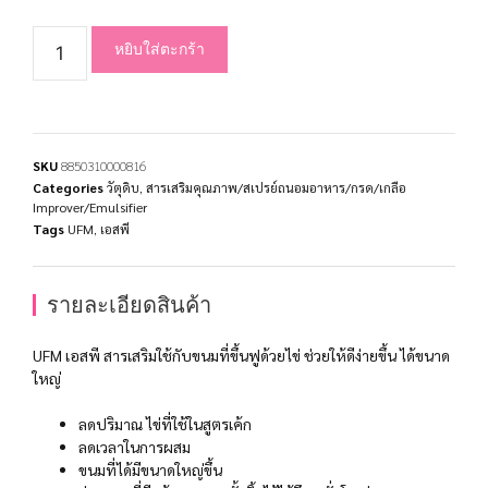
หยิบใส่ตะกร้า
SKU
8850310000816
Categories
วัตุดิบ
,
สารเสริมคุณภาพ/สเปรย์ถนอมอาหาร/กรด/เกลือ
Improver/Emulsifier
Tags
UFM
,
เอสพี
รายละเอียดสินค้า
UFM เอสพี สารเสริมใช้กับขนมที่ขึ้นฟูด้วยไข่ ช่วยให้ดีง่ายขึ้น ได้ขนาด
ใหญ่
ลดปริมาณ ไข่ที่ใช้ในสูตรเค้ก
ลดเวลาในการผสม
ขนมที่ได้มีขนาดใหญ่ขึ้น