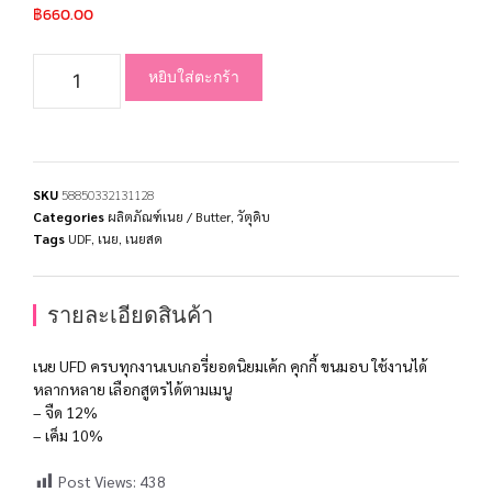
฿
660.00
หยิบใส่ตะกร้า
SKU
58850332131128
Categories
ผลิตภัณฑ์เนย / Butter
,
วัตุดิบ
Tags
UDF
,
เนย
,
เนยสด
รายละเอียดสินค้า
เนย UFD ครบทุกงานเบเกอรี่ยอดนิยมเค้ก คุกกี้ ขนมอบ ใช้งานได้
หลากหลาย เลือกสูตรได้ตามเมนู
– จืด 12%
– เค็ม 10%
Post Views:
438