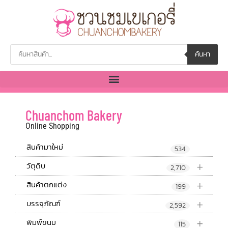
ค้นหา
Chuanchom Bakery
Online Shopping
สินค้ามาใหม่
534
+
วัตุดิบ
2,710
+
สินค้าตกแต่ง
199
+
บรรจุภัณฑ์
2,592
+
พิมพ์ขนม
115