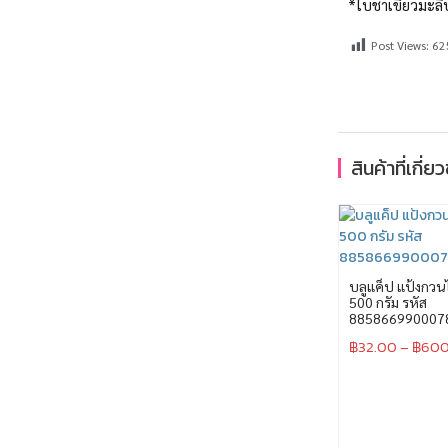
*ใบชาเขียวมะลิ
Post Views:
62
สินค้าที่เกี่ย
บลูแค็ป แป้งกวนไ
500 กรัม รหัส
885866990007
฿
32.00
–
฿
600