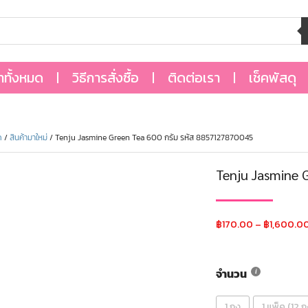
้าทั้งหมด
วิธีการสั่งซื้อ
ติดต่อเรา
เช็คพัสดุ
ด
/
สินค้ามาใหม่
/ Tenju Jasmine Green Tea 600 กรัม รหัส 8857127870045
Tenju Jasmine 
฿
170.00
–
฿
1,600.0
จำนวน
1 ถุง
1 แพ็ค (12 ถุ