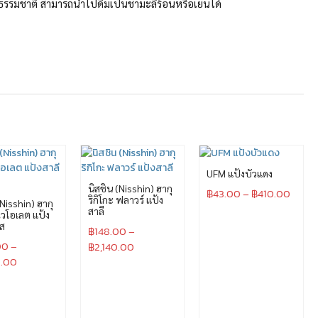
มชาติ สามารถนำไปดื่มเป็นชามะลิร้อนหรือเย็นได้
UFM แป้งบัวแดง
นิสชิน (Nisshin) ฮากุ
฿
43.00
–
฿
410.00
ริกิโกะ ฟลาวร์ แป้ง
(Nisshin) ฮากุ
สาลี
 ไวโอเลต แป้ง
ัส
฿
148.00
–
00
–
฿
2,140.00
0.00