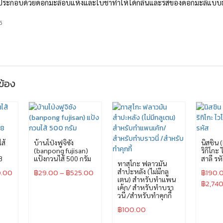
ประกอบด้วยดอกมะลิอบแห้งและใบชาทำให้ได้กลิ่นและรสของดอกมะลิแบบธรร
5
วข้อง
ส้
บ้านโป่งฟูจิซัง
นิสชิน 
(banpong fujisan)
ริกิโกะ
8
แป้งกวนไส้ 500 กรัม
สาลี รห
ทาสุโกะ ฟลาวมัน
.00
฿
29.00
–
฿
525.00
สำปะหลัง (ไม่มีกลู
฿
190.
เตน) สำหรับทำแพน
฿
2,74
เค้ก/ สำหรับทำบรา
วนี่ /สำหรับทำคุกกี้
฿
100.00