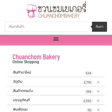
ค้นหา
Chuanchom Bakery
Online Shopping
สินค้ามาใหม่
534
+
วัตุดิบ
2,710
+
สินค้าตกแต่ง
199
+
บรรจุภัณฑ์
2,592
+
พิมพ์ขนม
115