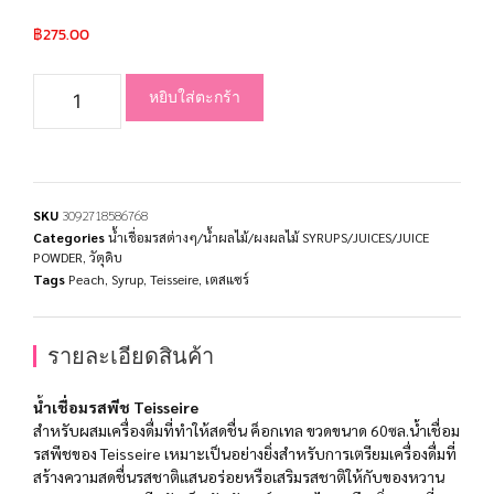
฿
275.00
หยิบใส่ตะกร้า
SKU
3092718586768
Categories
น้ำเชื่อมรสต่างๆ/น้ำผลไม้/ผงผลไม้ SYRUPS/JUICES/JUICE
POWDER
,
วัตุดิบ
Tags
Peach
,
Syrup
,
Teisseire
,
เตสแซร์
รายละเอียดสินค้า
น้ำเชื่อมรสพีช Teisseire
สำหรับผสมเครื่องดื่มที่ทำให้สดชื่น ค็อกเทล ขวดขนาด 60ซล.น้ำเชื่อม
รสพีชของ Teisseire เหมาะเป็นอย่างยิ่งสำหรับการเตรียมเครื่องดื่มที่
สร้างความสดชื่นรสชาติแสนอร่อยหรือเสริมรสชาติให้กับของหวาน