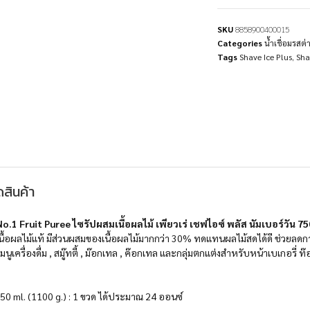
SKU
8858900400015
Categories
น้ำเชื่อมรส
Tags
Shave Ice Plus
,
Sha
สินค้า
No.1 Fruit Puree ไซรัปผสมเนื้อผลไม้ เพียวเร่ เชฟไอซ์ พลัส นัมเบอร์วัน 7
นื้อผลไม้แท้ มีส่วนผสมของเนื้อผลไม้มากกว่า 30% ทดแทนผลไม้สดได้ดี ช่วยลดก
เครื่องดื่ม , สมู๊ทตี้ , ม๊อกเทล , ค๊อกเทล และกลุ่มตกแต่งสำหรับหน้าเบเกอรี่ ท๊อ
50 ml. (1100 g.) : 1 ขวด ได้ประมาณ 24 ออนซ์