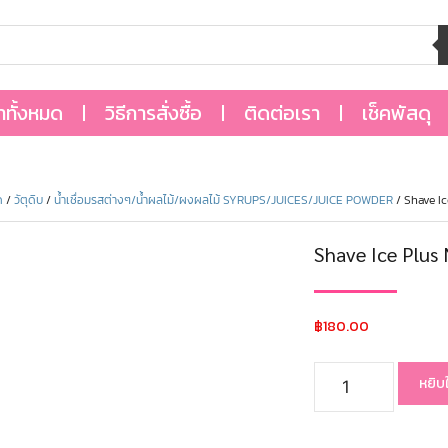
้าทั้งหมด
วิธีการสั่งซื้อ
ติดต่อเรา
เช็คพัสดุ
ด
/
วัตุดิบ
/
น้ำเชื่อมรสต่างๆ/น้ำผลไม้/ผงผลไม้ SYRUPS/JUICES/JUICE POWDER
/ Shave I
Shave Ice Plus
฿
180.00
หยิบ