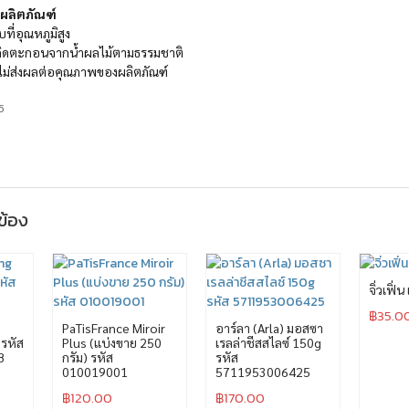
าผลิตภัณฑ์
บที่อุณหภูมิสูง
เกิดตะกอนจากน้ำผลไม้ตามธรรมชาติ
ึ่งไม่ส่งผลต่อคุณภาพของผลิตภัณฑ์
5
วข้อง
จิ่วเฟิ่น
฿
35.0
PaTisFrance Miroir
อาร์ลา (Arla) มอสซา
 รหัส
Plus (แบ่งขาย 250
เรลล่าชีสสไลซ์ 150g
8
กรัม) รหัส
รหัส
010019001
5711953006425
฿
120.00
฿
170.00