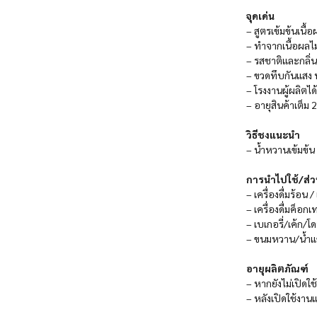
จุดเด่น
– สูตรเข้มข้นเนื
– ทำจากเนื้อผลไ
– รสชาติและกลิ
– ขวดทึบกันแสง ท
– โรงงานผู้ผลิต
– อายุสินค้าเต็ม 2
วิธีชงแนะนำ
– น้ำหวานเข้มข้น 
การนำไปใช้/ส่
– เครื่องดื่มร้อน / เ
– เครื่องดื่มค็อก
– เบเกอรี่/เค้ก/
– ขนมหวาน/น้ำแข็
อายุผลิตภัณฑ์
– หากยังไม่เปิดใช
– หลังเปิดใช้งา