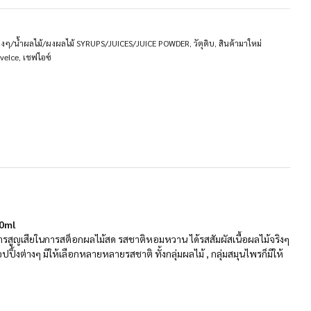
ต่างๆ/น้ำผลไม้/ผงผลไม้ SYRUPS/JUICES/JUICE POWDER
,
วัตุดิบ
,
สินค้ามาใหม่
veIce
,
เชฟไอซ์
50ml
ารสูญเสียในการสต็อกผลไม้สด รสชาติหอมหวาน ได้รสสัมผัสเนื้อผลไม้จริงๆ
ปปิ้งต่างๆ มีให้เลือกหลายหลายรสชาติ ทั้งกลุ่มผลไม้ , กลุ่มสมุนไพรก็มีให้