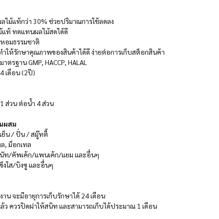
้อผลไม้แท้กว่า 30% ช่วยปริมาณการใช้ลดลง
ม้แท้ ทดแทนผลไม้สดได้ดี
่นหอมธรรมชาติ
ำให้รักษาคุณภาพของสินค้าได้ดี ง่ายต่อการเก็บสต็อกสินค้า
ได้มาตรฐาน GMP, HACCP, HALAL
4 เดือน (2ปี)
1 ส่วน ต่อน้ำ 4 ส่วน
วนผสม
ย็น / ปั่น / สมู๊ทตี้
เทล, ม็อกเทล
โดนัท/คัพเค้ก/แพนเค้ก/แยม และอื่นๆ
งใส/บิงซู และอื่นๆ
้งาน จะมีอายุการเก็บรักษาได้ 24 เดือน
นแล้ว ควรปิดฝาให้สนิท และสามารถเก็บได้ประมาณ 1 เดือน