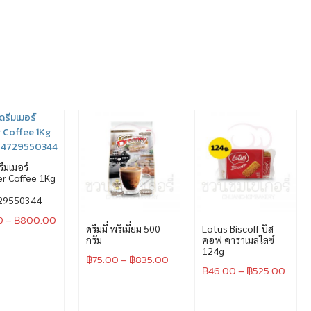
ดรีมเมอร์
r Coffee 1Kg
29550344
0
–
฿
800.00
ดรีมมี่ พรีเมี่ยม 500
Lotus Biscoff บิส
กรัม
คอฟ คาราเมลไลซ์
124g
฿
75.00
–
฿
835.00
฿
46.00
–
฿
525.00