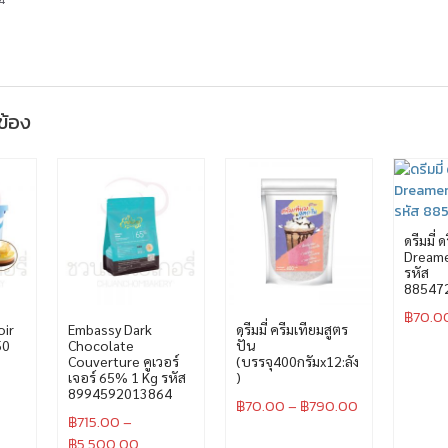
วข้อง
ดรีมมี่ 
Dreame
รหัส
88547
฿
70.0
oir
Embassy Dark
ดรีมมี่ ครีมเทียมสูตร
50
Chocolate
ปั่น
Couverture คูเวอร์
(บรรจุ400กรัมx12:ลัง
เจอร์ 65% 1 Kg รหัส
)
8994592013864
฿
70.00
–
฿
790.00
฿
715.00
–
฿
5,500.00