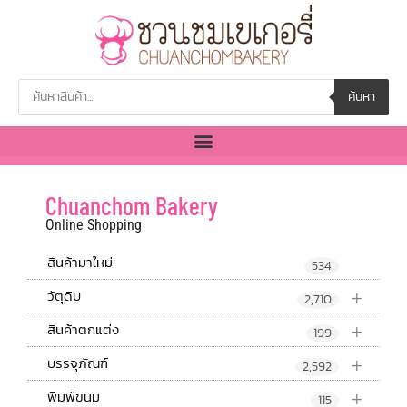
ค้นหา
Chuanchom Bakery
Online Shopping
สินค้ามาใหม่
534
+
วัตุดิบ
2,710
+
สินค้าตกแต่ง
199
+
บรรจุภัณฑ์
2,592
+
พิมพ์ขนม
115