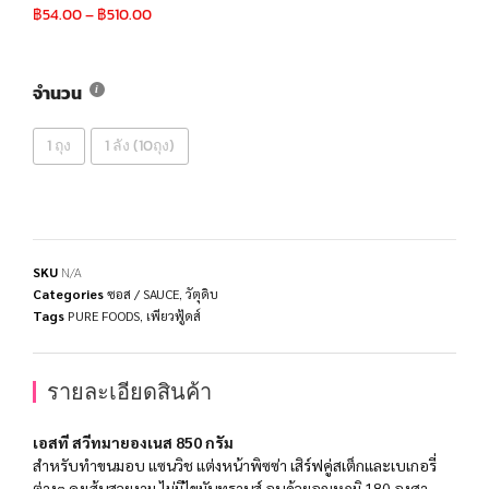
฿
54.00
–
฿
510.00
จำนวน
1 ถุง
1 ลัง (10ถุง)
SKU
N/A
Categories
ซอส / SAUCE
,
วัตุดิบ
Tags
PURE FOODS
,
เพียวฟู้ดส์
รายละเอียดสินค้า
เอสที สวีทมายองเนส 850 กรัม
สำหรับทำขนมอบ แซนวิช แต่งหน้าพิซซ่า เสิร์ฟคู่สเต็กและเบเกอรี่
ต่างๆ คงเส้นสวยงาม ไม่มีไขมันทรานส์ อบด้วยอุณหภูมิ 180 องศา