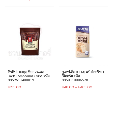
ทิวลิป (Tulip) ช็อกโกแลต
ยูเอฟเอ็ม (UFM) แป้งโฮลวีท 1
Dark Compound Coins รหัส
กิโลกรัม รหัส
8859613400019
8850310006528
฿
215.00
฿
48.00
–
฿
465.00