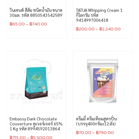
วินเซนต์ สีส้ม ชนิดน้ำมัน ขนาด
TATUA Whipping Cream 1
30มล. รหัส 8850543542589
กิโลกรัม รหัส
9414997006418
฿
65.00
–
฿
740.00
฿
200.00
–
฿
2,240.00
Embassy Dark Chocolate
ดรีมมี่ ครีมเทียมสูตรปั่น
Couverture คูเวอร์เจอร์ 65%
(บรรจุ400กรัมx12:ลัง)
1 Kg รหัส 8994592013864
฿
70.00
–
฿
790.00
฿
715.00
–
฿
5,500.00