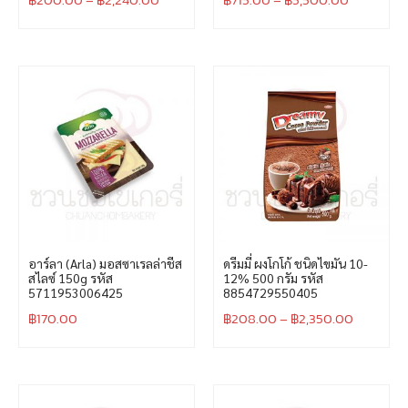
อาร์ลา (Arla) มอสซาเรลล่าชีส
ดรีมมี่ ผงโกโก้ ชนิดไขมัน 10-
สไลซ์ 150g รหัส
12% 500 กรัม รหัส
5711953006425
8854729550405
฿
170.00
฿
208.00
–
฿
2,350.00