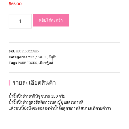
฿
65.00
หยิบใส่ตะกร้า
SKU
8853165023986
Categories
ซอส / SAUCE
,
วัตุดิบ
Tags
PURE FOODS
,
เพียวฟู้ดส์
รายละเอียดสินค้า
น้ำจิ้มปิ้งย่างยากินิกุ ขนาด 150 กรัม
น้ำจิ้มปิ้งย่างสูตรฮิตติดกระแส ญี่ปุ่นและเกาหลี
แต่รอบนี้บ่งบ๊งจะขอลองทำน้ำจิ้มสูตรเกาหลีขนานแท้ตามตำรา