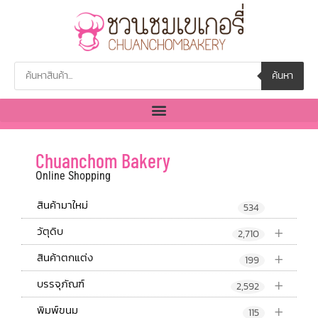
ค้นหา
Chuanchom Bakery
Online Shopping
สินค้ามาใหม่
534
+
วัตุดิบ
2,710
+
สินค้าตกแต่ง
199
+
บรรจุภัณฑ์
2,592
+
พิมพ์ขนม
115