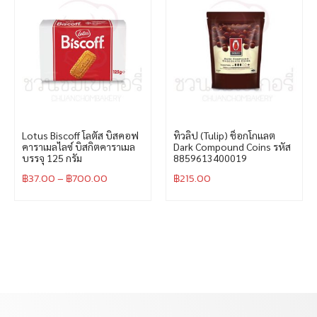
Lotus Biscoff โลตัส บิสคอฟ
ทิวลิป (Tulip) ช็อกโกแลต
คาราเมลไลซ์ บิสกิตคาราเมล
Dark Compound Coins รหัส
บรรจุ 125 กรัม
8859613400019
฿
37.00
–
฿
700.00
฿
215.00