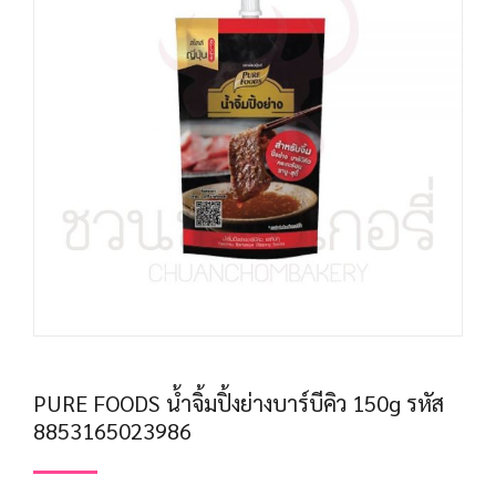
PURE FOODS น้ำจิ้มปิ้งย่างบาร์บีคิว 150g รหัส
8853165023986