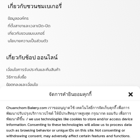
เกี่ยวกับชวนชมเบเกอรี่
ข้อมูลองค์กร
ที่ตั้งสาขาและเวลาเปิด-ปิด
เกี่ยวกับชวนชมเบเกอรี่
นโยบายความเป็นส่วนตัว
เกี่ยวกับช้อป ออนไลน์
เงื่อนไขการรับประกันและคืนสินค้า
วิธีการสั่งซื้อ
ข้อตกลงและเงื่อนไข
คำถามที่พบบ่อย
จัดการคำยินยอมคุกกี้
ติดตามข่าวสารได้ที่
Chuanchom Bakery.com เราขออนุญาตใช้ เทคโนโลยี่การจัดเก็บคุกกี๊ เพื่อการ
พัฒนาปรับปรุงบริการเวปไซด์ ให้มีประสิทธฺภาพสูงสุด กรุณากด ยอมรับ เพื่อการ
พัฒนาดีขึ้น / we use technologies like cookies to store and/or access device
chuanchombakery
information. Consenting to these technologies will allow us to process data
chuanchombakery
such as browsing behavior or unique IDs on this site. Not consenting or
www.chuanchombakery.com
withdrawing consent, may adversely affect certain features and functions.