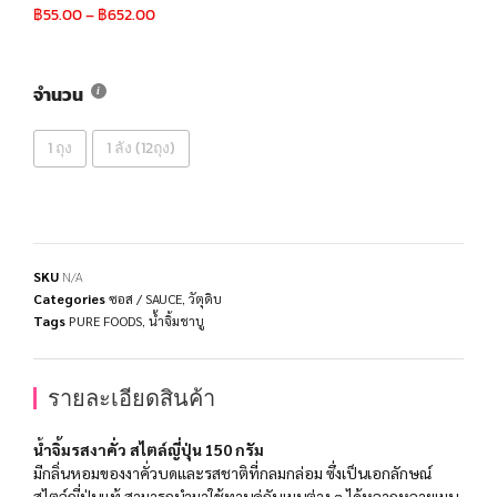
฿
55.00
–
฿
652.00
จำนวน
1 ถุง
1 ลัง (12ถุง)
SKU
N/A
Categories
ซอส / SAUCE
,
วัตุดิบ
Tags
PURE FOODS
,
น้ำจิ้มชาบู
รายละเอียดสินค้า
น้ำจิ้มรสงาคั่ว สไตล์ญี่ปุ่น 150 กรัม
มีกลิ่นหอมของงาคั่วบดและรสชาติที่กลมกล่อม ซึ่งเป็นเอกลักษณ์
สไตล์ญี่ปุ่นแท้ สามารถนำมาใช้ทานคู่กับเมนูต่าง ๆ ได้หลากหลายเมนู