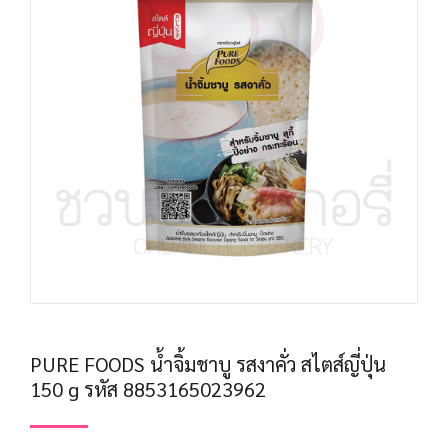
PURE FOODS น้ำจิ้มชาบู รสงาคั่ว สไตส์ญี่ปุ่น
150 g รหัส 8853165023962