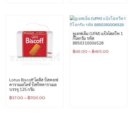
ยูเอฟเอ็ม (UFM) แป้งโฮลวีท 1
กิโลกรัม รหัส
8850310006528
฿
48.00
–
฿
465.00
Lotus Biscoff โลตัส บิสคอฟ
คาราเมลไลซ์ บิสกิตคาราเมล
บรรจุ 125 กรัม
฿
37.00
–
฿
700.00