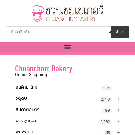
ค้นหา
Chuanchom Bakery
Online Shopping
สินค้ามาใหม่
534
+
วัตุดิบ
2,710
+
สินค้าตกแต่ง
199
+
บรรจุภัณฑ์
2,592
+
พิมพ์ขนม
115