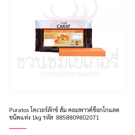
Puratos โคเวอร์ลักซ์ ส้ม คอมพาวด์ช็อกโกแลต
ชนิดแท่ง 1kg รหัส 8858809802071