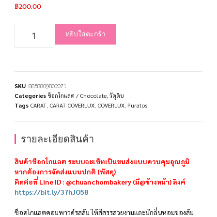
฿
200.00
หยิบใส่ตะกร้า
SKU
8858809802071
Categories
ช็อกโกแลต / Chocolate
,
วัตุดิบ
Tags
CARAT
,
CARAT COVERLUX
,
COVERLUX
,
Puratos
รายละเอียดสินค้า
สินค้าช็อกโกแลต ระบบจะเซ็ทเป็นขนส่งแบบควบคุมอุณภูมิ
หากต้องการจัดส่งแบบปกติ (พัสดุ)
ติดต่อที่ Line ID : @chuanchombakery (มี@ข้างหน้า) ลิงค์
https://bit.ly/37hJO58
ช็อคโกแลตคอมพาวด์รสส้ม ให้สีสรรสวยงามและมีกลิ่นหอมของส้ม