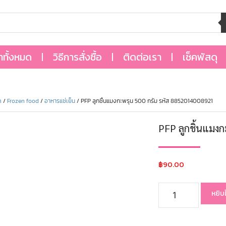
้าทั้งหมด
วิธีการสั่งซื้อ
ติดต่อเรา
เช็คพัสดุ
ด
/
Frozen food
/
อาหารแช่เย็น
/ PFP ลูกชิ้นแมงกะพรุน 500 กรัม รหัส 8852014008921
PFP ลูกชิ้นแมง
฿
90.00
หยิบ