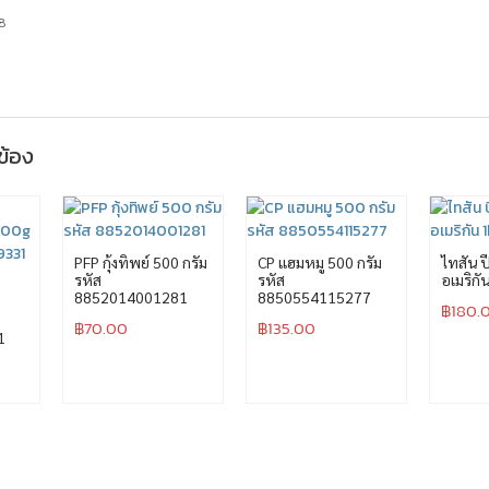
8
วข้อง
PFP กุ้งทิพย์ 500 กรัม
CP แฮมหมู 500 กรัม
ไทสัน 
รหัส
รหัส
อเมริกั
8852014001281
8850554115277
฿
180.
฿
70.00
฿
135.00
1