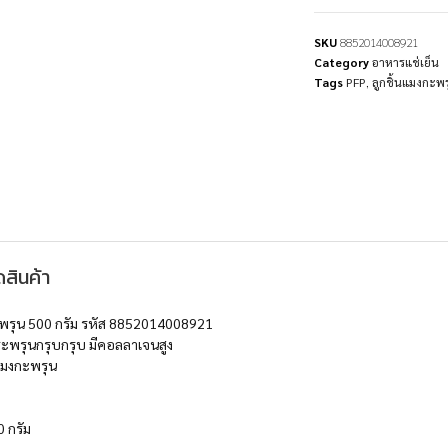
SKU
8852014008921
Category
อาหารแช่เย็น
Tags
PFP
,
ลูกชิ้นแมงกะพ
สินค้า
ะพรุน 500 กรัม รหัส 8852014008921
งกระพรุนกรุบกรุบ มีคอลลาเจนสูง
กแมงกะพรุน
0 กรัม