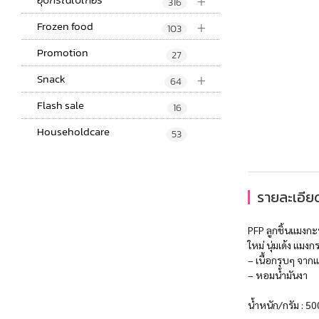
+
316
+
Frozen food
103
Promotion
27
+
Snack
64
Flash sale
16
Householdcare
53
รายละเอียด
PFP ลูกชิ้นแมงก
ใหม่ นุ่มเด้ง แม
– เนื้อกรุบๆ จา
– หอมน้ำมันงา
น้ำหนัก/กรัม : 50