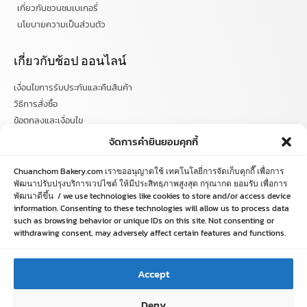
เกี่ยวกับชวนชมเบเกอรี่
นโยบายความเป็นส่วนตัว
เกี่ยวกับช้อป ออนไลน์
เงื่อนไขการรับประกันและคืนสินค้า
วิธีการสั่งซื้อ
ข้อตกลงและเงื่อนไข
คำถามที่พบบ่อย
จัดการคำยินยอมคุกกี้
ติดตามข่าวสารได้ที่
Chuanchom Bakery.com เราขออนุญาตใช้ เทคโนโลยี่การจัดเก็บคุกกี๊ เพื่อการ
พัฒนาปรับปรุงบริการเวปไซด์ ให้มีประสิทธฺภาพสูงสุด กรุณากด ยอมรับ เพื่อการ
พัฒนาดีขึ้น / we use technologies like cookies to store and/or access device
chuanchombakery
information. Consenting to these technologies will allow us to process data
chuanchombakery
such as browsing behavior or unique IDs on this site. Not consenting or
www.chuanchombakery.com
withdrawing consent, may adversely affect certain features and functions.
ติดต่อสอบถาม
Accept
โทร. 065-526-2325, 02 519 8212
Deny