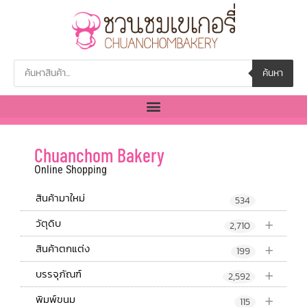
ค้นหา
Chuanchom Bakery
Online Shopping
สินค้ามาใหม่
534
+
วัตุดิบ
2,710
+
สินค้าตกแต่ง
199
+
บรรจุภัณฑ์
2,592
+
พิมพ์ขนม
115