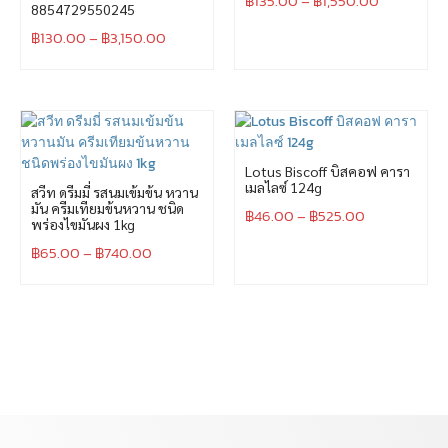
฿
135.00
–
฿
1,550.00
8854729550245
฿
130.00
–
฿
3,150.00
Lotus Biscoff บิสคอฟ คารา
เมลไลซ์ 124g
สวีท ดรีมมี่ รสนมเข้มข้น หวาน
มัน ครีมเทียมข้นหวาน ชนิด
฿
46.00
–
฿
525.00
พร่องไขมันผง 1kg
฿
65.00
–
฿
740.00