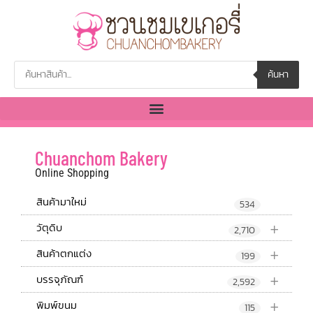
ค้นหา
Chuanchom Bakery
Online Shopping
สินค้ามาใหม่
534
+
วัตุดิบ
2,710
+
สินค้าตกแต่ง
199
+
บรรจุภัณฑ์
2,592
+
พิมพ์ขนม
115