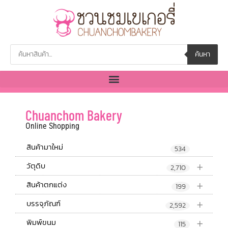
ค้นหา
Chuanchom Bakery
Online Shopping
สินค้ามาใหม่
534
+
วัตุดิบ
2,710
+
สินค้าตกแต่ง
199
+
บรรจุภัณฑ์
2,592
+
พิมพ์ขนม
115