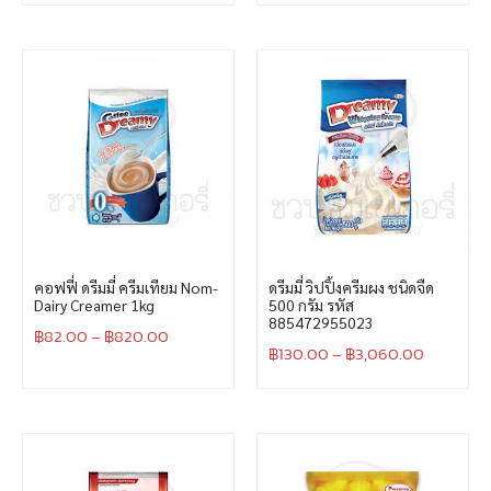
คอฟฟี่ ดรีมมี่ ครีมเทียม Nom-
ดรีมมี่ วิปปิ้งครีมผง ชนิดจืด
Dairy Creamer 1kg
500 กรัม รหัส
885472955023
฿
82.00
–
฿
820.00
฿
130.00
–
฿
3,060.00