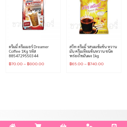
ดรีมมี่ ดรีมเมอร์ Dreamer
สวีท ดรีมมี่ รสนมเข้มข้น หวาน
Coffee 1Kg รหัส
มัน ครีมเทียมข้นหวาน ชนิด
8854729550344
พร่องไขมันผง 1kg
฿
70.00
–
฿
800.00
฿
65.00
–
฿
740.00
เกี่ยวกับชวนชมเบเกอรี่