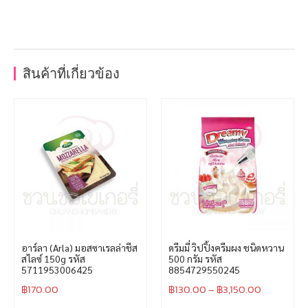
สินค้าที่เกี่ยวข้อง
อาร์ลา (Arla) มอสซาเรลล่าชีส
ดรีมมี่ วิปปิ้งครีมผง ชนิดหวาน
สไลซ์ 150g รหัส
500 กรัม รหัส
5711953006425
8854729550245
฿
170.00
฿
130.00
–
฿
3,150.00