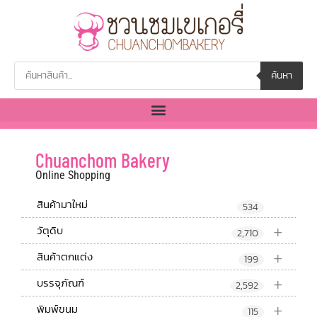
ค้นหา
Chuanchom Bakery
Online Shopping
สินค้ามาใหม่
534
+
วัตุดิบ
2,710
+
สินค้าตกแต่ง
199
+
บรรจุภัณฑ์
2,592
+
พิมพ์ขนม
115