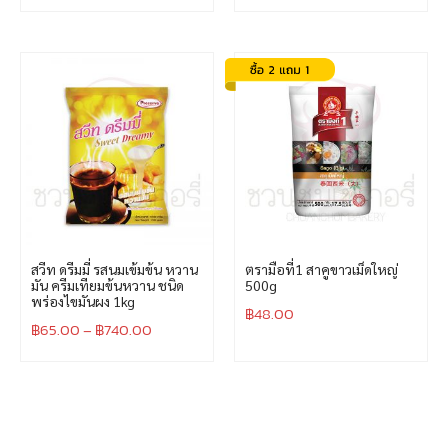
สวีท ดรีมมี่ รสนมเข้มข้น หวาน
ตรามือที่1 สาคูขาวเม็ดใหญ่
มัน ครีมเทียมข้นหวาน ชนิด
500g
พร่องไขมันผง 1kg
฿
48.00
฿
65.00
–
฿
740.00