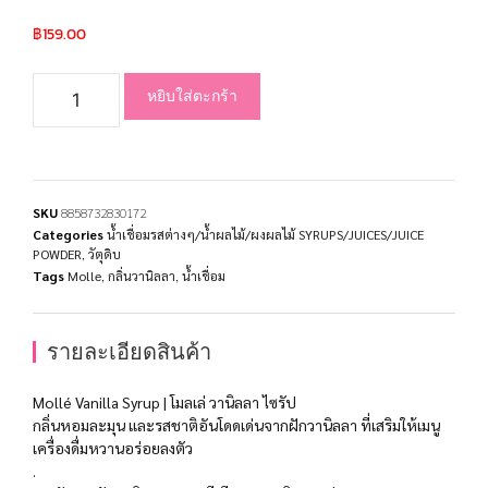
฿
159.00
หยิบใส่ตะกร้า
SKU
8858732830172
Categories
น้ำเชื่อมรสต่างๆ/น้ำผลไม้/ผงผลไม้ SYRUPS/JUICES/JUICE
POWDER
,
วัตุดิบ
Tags
Molle
,
กลิ่นวานิลลา
,
น้ำเชื่อม
รายละเอียดสินค้า
Mollé Vanilla Syrup | โมลเล่ วานิลลา ไซรัป
กลิ่นหอมละมุน และรสชาติอันโดดเด่นจากฝักวานิลลา ที่เสริมให้เมนู
เครื่องดื่มหวานอร่อยลงตัว
.