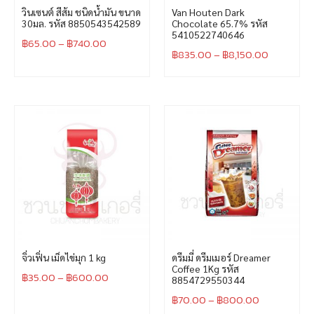
วินเซนต์ สีส้ม ชนิดน้ำมัน ขนาด
Van Houten Dark
30มล. รหัส 8850543542589
Chocolate 65.7% รหัส
5410522740646
฿
65.00
–
฿
740.00
฿
835.00
–
฿
8,150.00
จิ่วเฟิ่น เม็ดไข่มุก 1 kg
ดรีมมี่ ดรีมเมอร์ Dreamer
Coffee 1Kg รหัส
฿
35.00
–
฿
600.00
8854729550344
฿
70.00
–
฿
800.00