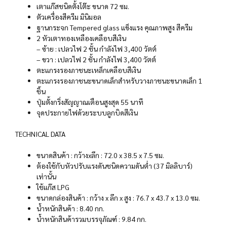
เตาแก๊สชนิดตั้งโต๊ะ ขนาด 72 ซม.
ตัวเครื่องสีครีม มินิมอล
ฐานกระจก Tempered glass แข็งแรง คุณภาพสูง สีครีม
2 หัวเตาทองเหลืองเคลือบสีเงิน
– ซ้าย : เปลวไฟ 2 ชั้น กำลังไฟ 3,400 วัตต์
– ขวา : เปลวไฟ 2 ชั้น กำลังไฟ 3,400 วัตต์
ตะแกรงรองภาชนะเหล็กเคลือบสีเงิน
ตะแกรงรองภาชนะขนาดเล็กสำหรับวางภาชนะขนาดเล็ก 1
ชิ้น
ปุ่มตั้งกริ่งสัญญาณเตือนสูงสุด 55 นาที
จุดประกายไฟด้วยระบบลูกบิดสีเงิน
TECHNICAL DATA
ขนาดสินค้า : กว้างxลึก : 72.0 x 38.5 x 7.5 ซม.
ต้องใช้กับหัวปรับแรงดันชนิดความดันต่ำ (37 มิลลิบาร์)
เท่านั้น
ใช้แก๊ส LPG
ขนาดกล่องสินค้า : กว้าง x ลึก x สูง : 76.7 x 43.7 x 13.0 ซม.
น้ำหนักสินค้า : 8.40 กก.
น้ำหนักสินค้ารวมบรรจุภัณฑ์ : 9.84 กก.