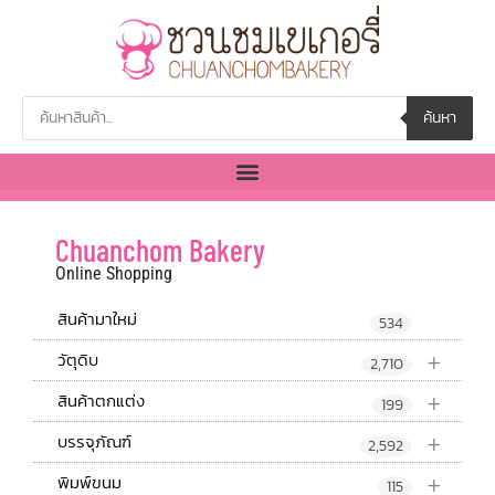
ค้นหา
Chuanchom Bakery
Online Shopping
สินค้ามาใหม่
534
+
วัตุดิบ
2,710
+
สินค้าตกแต่ง
199
+
บรรจุภัณฑ์
2,592
+
พิมพ์ขนม
115